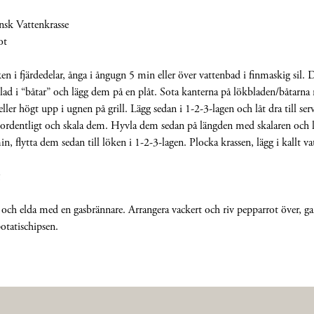
nsk Vattenkrasse
ot
ken i fjärdedelar, ånga i ångugn 5 min eller över vattenbad i finmaskig sil.
lad i “båtar” och lägg dem på en plåt. Sota kanterna på lökbladen/båtarn
eller högt upp i ugnen på grill. Lägg sedan i 1-2-3-lagen och låt dra till ser
 ordentligt och skala dem. Hyvla dem sedan på längden med skalaren och lä
in, flytta dem sedan till löken i 1-2-3-lagen. Plocka krassen, lägg i kallt va
 och elda med en gasbrännare. Arrangera vackert och riv pepparrot över, g
otatischipsen.