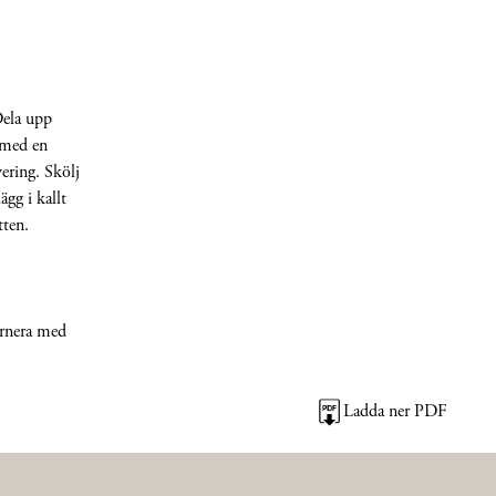
 Dela upp
a med en
vering. Skölj
gg i kallt
tten.
arnera med
Ladda ner PDF