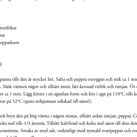
ttenlökar
tar
pepparkorn
d
anna tills den är mycket het. Salta och peppra oxryggen och stek ca 1 min
a. Sänk värmen något och tillsätt smör, lätt-krossad vitlök och timjan. Ös
 ca 1 min. Lägg köttet i en ugnsfast form och kör i ugn på 110°C tills k
ur på 52°C (spara stekpannan odiskad till såsen!).
och bryn den på hög värme i någon minut, tillsätt sedan timjan, peppar, 
oka ned tills 1/3 återstår. Tillsätt kalvfond och koka ned såsen till dess de
konsistens. Smaka av med salt, ordentligt med nymald svartpeppar och even