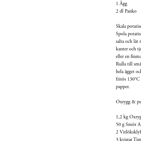
1 Ägg
2 dl Panko
Skala potatis
Spola potatiss
salta och låt
kanter och tj
eller en finm
Rulla till sm
hela ägget oc
fritös 130°C t
papper.
Oxrygg & pe
1,2 kg Oxry
50 g Smör Ar
2 Vitlökskly
3 kvistar Ti