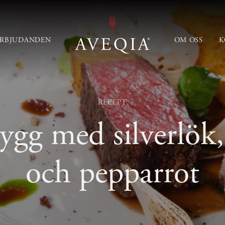
ERBJUDANDEN
OM OSS
K
RECEPT
ygg med silverlök,
och pepparrot