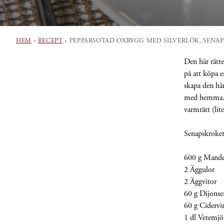
HEM
»
RECEPT
»
PEPPARSOTAD OXRYGG MED SILVERLÖK, SENA
Den här rätte
på att köpa e
skapa den här 
med hemma. R
varmrätt (lit
Senapskroket
600 g Mande
2 Äggulor
2 Äggvitor
60 g Dijonse
60 g Cidervi
1 dl Vetemjö