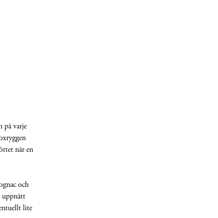
 på varje
 oxryggen
öttet når en
Cognac och
n uppnått
tuellt lite