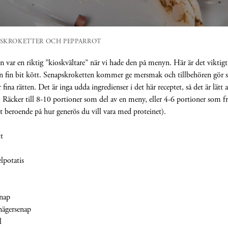
PSKROKETTER OCH PEPPARROT
n var en riktig ”kioskvältare” när vi hade den på menyn. Här är det viktigt 
n fin bit kött. Senapskroketten kommer ge mersmak och tillbehören gör sitt
fina rätten. Det är inga udda ingredienser i det här receptet, så det är lätt a
äcker till 8-10 portioner som del av en meny, eller 4-6 portioner som fr
et beroende på hur generös du vill vara med proteinet).
t
lpotatis
nap
nägersenap
l