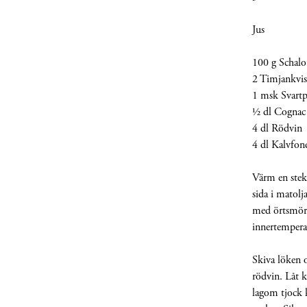
Jus
100 g Schalo
2 Timjankvis
1 msk Svart
½ dl Cognac
4 dl Rödvin
4 dl Kalvfon
Värm en stekp
sida i matolj
med örtsmöret
innertemperat
Skiva löken 
rödvin. Låt k
lagom tjock 