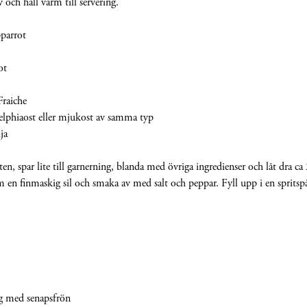
v och håll varm till servering.
parrot
ot
raiche
elphiaost eller mjukost av samma typ
ja
en, spar lite till garnerning, blanda med övriga ingredienser och låt dra ca
 en finmaskig sil och smaka av med salt och peppar. Fyll upp i en spritspå
ag med senapsfrön