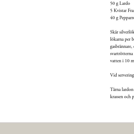
50 g Lardo
5 Kvistar Fra
40 g Pepparr
Skär silverlö
lökarna per b
gasbrännare, 
svartrötterna
vatten i 10 m
Vid servering
Tärna lardon
krassen och p