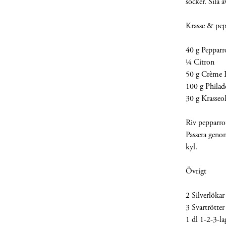
socker. Sila a
Krasse & pep
40 g Pepparr
¼ Citron
50 g Crème F
100 g Philad
30 g Krasseol
Riv pepparrot
Passera genom
kyl.
Övrigt
2 Silverlökar
3 Svartrötter
1 dl 1-2-3-l