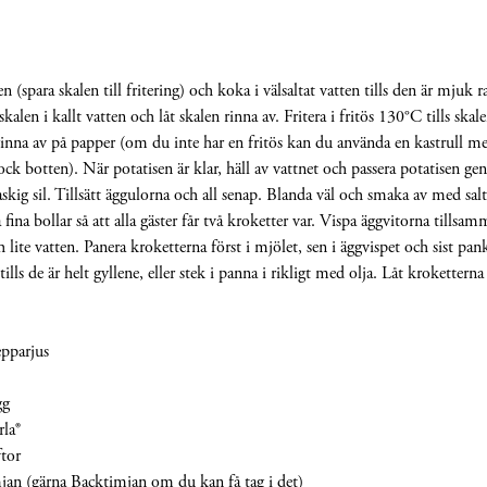
en (spara skalen till fritering) och koka i välsaltat vatten tills den är mjuk
kalen i kallt vatten och låt skalen rinna av. Fritera i fritös 130°C tills skale
 rinna av på papper (om du inte har en fritös kan du använda en kastrull m
ock botten). När potatisen är klar, häll av vattnet och passera potatisen ge
askig sil. Tillsätt äggulorna och all senap. Blanda väl och smaka av med sal
å fina bollar så att alla gäster får två kroketter var. Vispa äggvitorna tills
h lite vatten. Panera kroketterna först i mjölet, sen i äggvispet och sist pank
ills de är helt gyllene, eller stek i panna i rikligt med olja. Låt kroketterna
pparjus
gg
la®
ftor
mjan (gärna Backtimjan om du kan få tag i det)