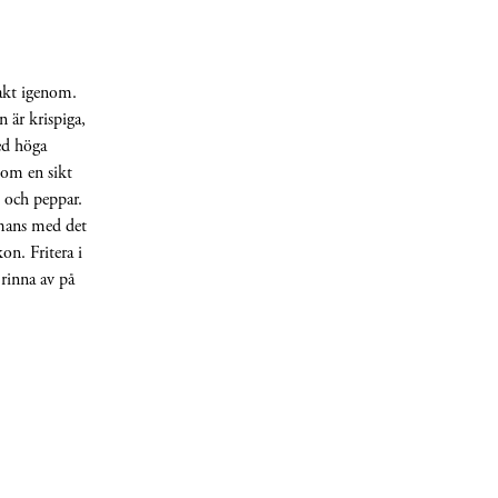
 rakt igenom.
n är krispiga,
ed höga
nom en sikt
t och peppar.
ammans med det
on. Fritera i
 rinna av på