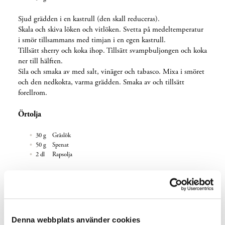
Sjud grädden i en kastrull (den skall reduceras).
Skala och skiva löken och vitlöken. Svetta på medeltemperatur
i smör tillsammans med timjan i en egen kastrull.
Tillsätt sherry och koka ihop. Tillsätt svampbuljongen och koka
ner till hälften.
Sila och smaka av med salt, vinäger och tabasco. Mixa i smöret
och den nedkokta, varma grädden. Smaka av och tillsätt
forellrom.
Örtolja
30 g Gräslök
50 g Spenat
2 dl Rapsolja
Mixa allt i en Vitamix (matberedare) tills oljan blivit varm och
alla örterna har lösts upp.
Sila av och blanda i såsen vid servering.
Vinägerstekt lök
Denna webbplats använder cookies