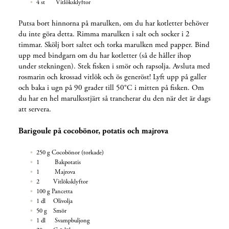
4 st Vitlöksklyftor
Putsa bort hinnorna på marulken, om du har kotletter behöver
du inte göra detta. Rimma marulken i salt och socker i 2
timmar. Skölj bort saltet och torka marulken med papper. Bind
upp med bindgarn om du har kotletter (så de håller ihop
under stekningen). Stek fisken i smör och rapsolja. Avsluta med
rosmarin och krossad vitlök och ös generöst! Lyft upp på galler
och baka i ugn på 90 grader till 50°C i mitten på fisken. Om
du har en hel marulksstjärt så trancherar du den när det är dags
att servera.
Barigoule på cocobönor, potatis och majrova
250 g Cocobönor (torkade)
1 Bakpotatis
1 Majrova
2 Vitlöksklyftor
100 g Pancetta
1 dl Olivolja
50 g Smör
1 dl Svampbuljong