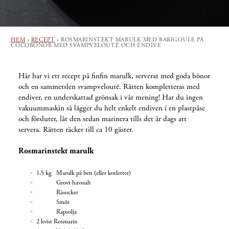
HEM
»
RECEPT
»
ROSMARINSTEKT MARULK MED BARIGOULE PÅ
COCOBÖNOR MED SVAMPVELOUTÉ OCH ENDIVE
Här har vi ett recept på finfin marulk, serverat med goda bönor
och en sammetslen svampvelouté. Rätten kompletteras med
endiver, en underskattad grönsak i vår mening! Har du ingen
vakuummaskin så lägger du helt enkelt endiven i en plastpåse
och försluter, låt den sedan marinera tills det är dags att
servera. Rätten räcker till ca 10 gäster.
Rosmarinstekt marulk
1,5 kg Marulk på ben (eller kotletter)
Grovt havssalt
Råsocker
Smör
Rapsolja
2 kvist Rosmarin