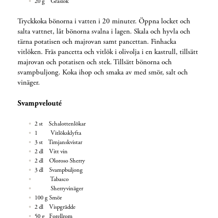
20 g Gräslök
Tryckkoka bönorna i vatten i 20 minuter. Öppna locket och
salta vattnet, låt bönorna svalna i lagen. Skala och hyvla och
tärna potatisen och majrovan samt pancettan. Finhacka
vitlöken. Fräs pancetta och vitlök i olivolja i en kastrull, tillsätt
majrovan och potatisen och stek. Tillsätt bönorna och
svampbuljong. Koka ihop och smaka av med smör, salt och
vinäger.
Svampvelouté
2 st Schalottenlökar
1 Vitlöksklyfta
3 st Timjanskvistar
2 dl Vitt vin
2 dl Oloroso Sherry
3 dl Svampbuljong
Tabasco
Sherryvinäger
100 g Smör
2 dl Vispgrädde
50 g Forellrom