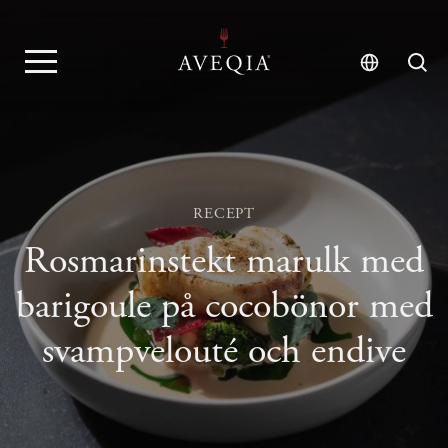
RECEPT
Rosmarinstekt marulk med
barigoule på cocobönor med
svampvelouté och endive