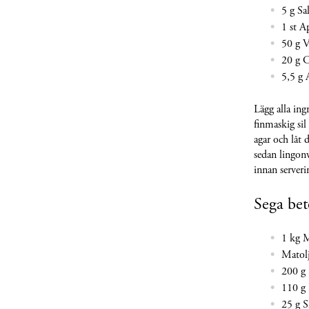
5 g Sa
1 st A
50 g V
20 g C
5,5 g 
Lägg alla ing
finmaskig sil
agar och låt 
sedan lingonv
innan serveri
Sega bet
1 kg M
Matolj
200 g 
110 g 
25 g S