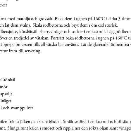
cker
rna med matolja och grovsalt. Baka dem i ugnen på 160°C i cirka 3 timm
ch låt dem svalna. Skala rödbetorna och bryt dem i önskad storlek.
etsjuice, körsbärsöl, sherryvinäger och socker i en kastrull. Lägg rödbeto
 över en tredjedel av vätskan. Fortsätt baka rödbetorna i ugnen på 160°C til
Upprepa processen tills all vätska har använts. Låt de glaserade rödbetorna 
atur fram till servering.
 Grönkål
Smör
apsolja
inäger
i och svamppulver
len från stjälken och spara bladen. Smält smöret i en kastrull och tillsätt
rmt. Slunga runt kålen i smöret och rippla ner den rökta oljan samt vinäg