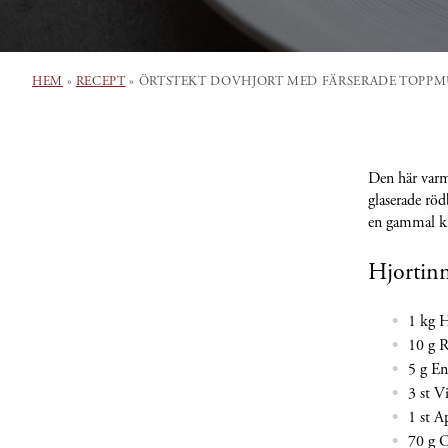
HEM
»
RECEPT
»
ÖRTSTEKT DOVHJORT MED FÄRSERADE TOPPM
Den här varmr
glaserade rö
en gammal kla
Hjortinn
1 kg H
10 g 
5 g En
3 st V
1 st A
70 g O