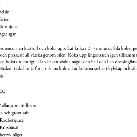
lt
pelsin
atten
itronjuice
Agar agar
redienser i en kastrull och koka upp. Låt koka i 2–3 minuter. Sila koket 
 och pressa ut all vätska genom silen. Koka upp lingonsåsen igen tillsamm
den koka ordentligt. Låt vätskan svalna något och häll den i en dressingfla
ätskan i iskall olja för att skapa kulor. Låt kulorna stelna i kylskåp och si
ng.
or
ellanstora rödbetor
a och grovt salt
Rödbetsjuice
Körsbärsöl
herryvinäger