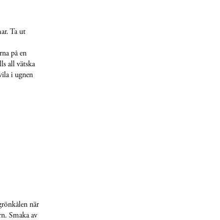
ar. Ta ut
rna på en
ls all vätska
vila i ugnen
 grönkålen när
ern. Smaka av