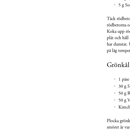
5 g So
Täck rödbeto
rödbetorna o
Koka upp rödb
plåt och häll
har dunstat. 
på låg temper
Grönkål
1 påse
30 g 
50 g R
50 g V
Kimch
Plocka grönkå
smöret är va