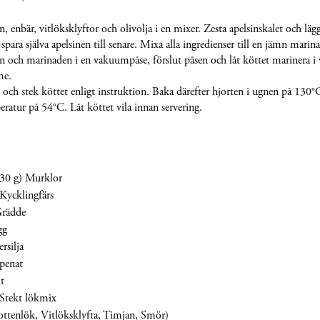
, enbär, vitlöksklyftor och olivolja i en mixer. Zesta apelsinskalet och lägg
para själva apelsinen till senare. Mixa alla ingredienser till en jämn marin
én och marinaden i en vakuumpåse, förslut påsen och låt köttet marinera 
me.
ch stek köttet enligt instruktion. Baka därefter hjorten i ugnen på 130°C
ratur på 54°C. Låt köttet vila innan servering.
(30 g) Murklor
Kycklingfärs
Grädde
gg
rsilja
penat
lt
Stekt lökmix
ottenlök, Vitlöksklyfta, Timjan, Smör)