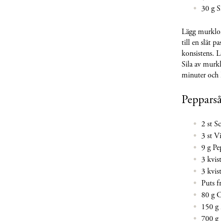
30 g 
Lägg murklorn
till en slät 
konsistens. L
Sila av murk
minuter och 
Pepparså
2 st S
3 st V
9 g P
3 kvis
3 kvis
Puts f
80 g 
150 g
700 g