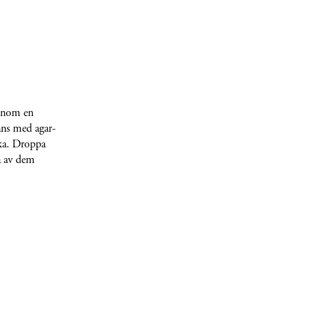
genom en
ans med agar-
ska. Droppa
la av dem