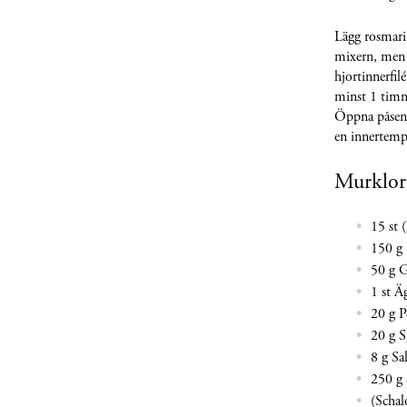
Lägg rosmarin
mixern, men s
hjortinnerfil
minst 1 tim
Öppna påsen o
en innertempe
Murklor
15 st 
150 g 
50 g 
1 st Ä
20 g Pe
20 g S
8 g Sa
250 g 
(Schal