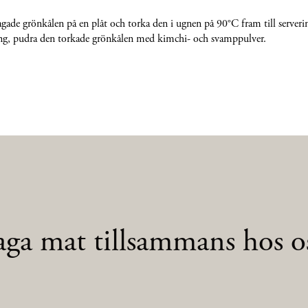
agade grönkålen på en plåt och torka den i ugnen på 90°C fram till serverin
ing, pudra den torkade grönkålen med kimchi- och svamppulver.
aga mat tillsammans hos os