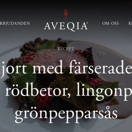
ERBJUDANDEN
OM OSS
K
RECEPT
jort med färserad
e rödbetor, lingonp
grönpepparsås