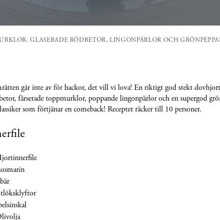
URKLOR, GLASERADE RÖDBETOR, LINGONPÄRLOR OCH GRÖNPEPPA
ätten går inte av för hackor, det vill vi lova! En riktigt god stekt dovhjo
dbetor, färserade toppmurklor, poppande lingonpärlor och en supergod grö
ssiker som förtjänar en comeback! Receptet räcker till 10 personer.
erfile
jortinnerfile
Rosmarin
bär
itlöksklyftor
pelsinskal
livolja