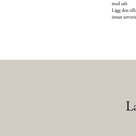
med salt.
Lägg den till
innan server
L