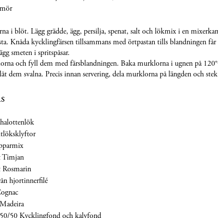
Smör
a i blöt. Lägg grädde, ägg, persilja, spenat, salt och lökmix i en mixerk
pasta. Knåda kycklingfärsen tillsammans med örtpastan tills blandningen få
ägg smeten i spritspåsar.
lorna och fyll dem med färsblandningen. Baka murklorna i ugnen på 120°
låt dem svalna. Precis innan servering, dela murklorna på längden och ste
s
chalottenlök
itlöksklyftor
epparmix
t Timjan
t Rosmarin
rån hjortinnerfilé
Cognac
 Madeira
 50/50 Kycklingfond och kalvfond