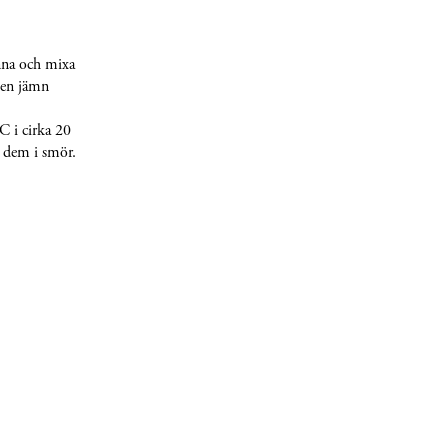
anna och mixa
r en jämn
C i cirka 20
k dem i smör.