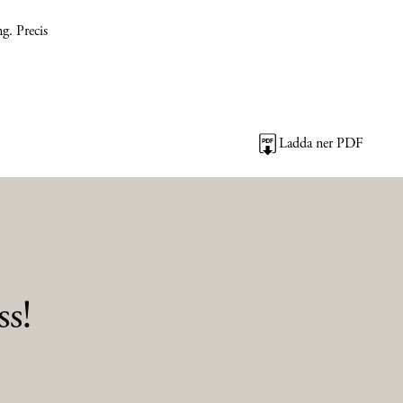
g. Precis
Ladda ner PDF
s!