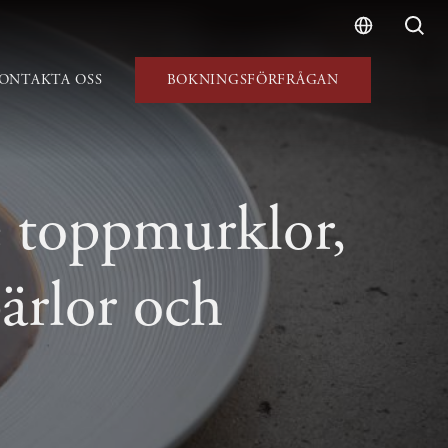
ONTAKTA OSS
BOKNINGSFÖRFRÅGAN
e toppmurklor,
ärlor och