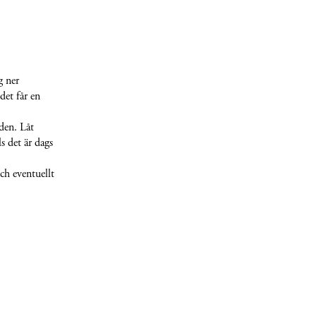
g ner
det får en
den. Låt
ls det är dags
ch eventuellt