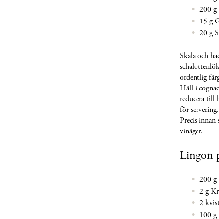
200 g
15 g 
20 g S
Skala och hac
schalottenlök
ordentlig fär
Häll i cognac
reducera till 
för servering.
Precis innan 
vinäger.
Lingon p
200 g
2 g Kr
2 kvis
100 g 