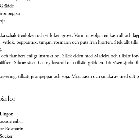
 Grädde
Grönpeppar
oja
ka schalottenlöken och vitlöken grovt. Värm rapsolja i en kastrull och läg
, vitlök, pepparmix, timjan, rosmarin och puts från hjorten. Stek allt tills 
g.
 och flambera enligt instruktion. Släck elden med Madeira och tillsätt fon
hälften. Sila av såsen i en ny kastrull och tillsätt grädden. Låt såsen sjuda til
servering, tillsätt grönpeppar och soja. Mixa såsen och smaka av med salt o
ärlor
 Lingon
ossade enbär
tar Rosmarin
Socker