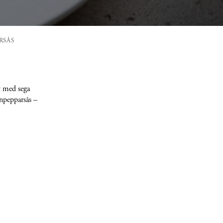
RSÅS
rt med sega
npepparsås –