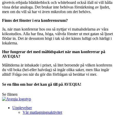
givetvis erbjuda blädderblock och whiteboard också ifall ni vill hålla
vissa delar analoga. Det brukar inte behövas förstärkning av ljudet,
men om du vill så har vi även mikrofon om det behövs.
Finns det fönster i era konferensrum?
Ja, när man konfererar hos oss så nyttjar vi matsalsdelarna av våra
köksstudios. Alla har fina, höga, välvda fönster ut mot gatan så ljuset
flödar in. Det är dessutom högt i tak så det känns luftigt och härligt i
lokalerna.
Hur fungerar det med måltidspaket när man konfererar på
AVEQIA?
Måltiderna är inbakade i priset, så litet beroende på vilken konferens
du vill boka (hel-eller halvdag) så ingår olika saker, men fika ingår
alltid! Fråga oss när du gör din förfrågan så berättar vi mer.
Se en film om hur det kan gå till på AVEQIA!
Se filmen
Upplevelser
Vår matlagningsaktivitet