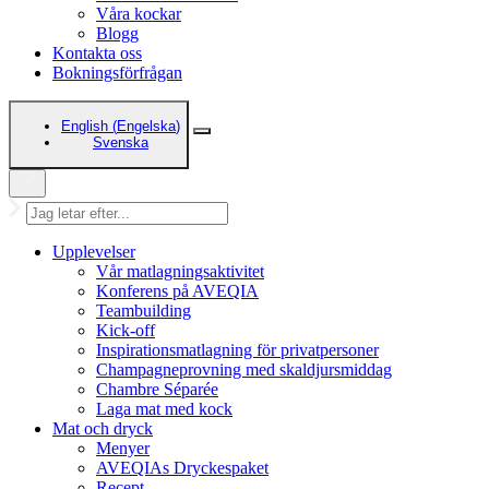
Våra kockar
Blogg
Kontakta oss
Bokningsförfrågan
English
(
Engelska
)
Svenska
Upplevelser
Vår matlagningsaktivitet
Konferens på AVEQIA
Teambuilding
Kick-off
Inspirationsmatlagning för privatpersoner
Champagneprovning med skaldjursmiddag
Chambre Séparée
Laga mat med kock
Mat och dryck
Menyer
AVEQIAs Dryckespaket
Recept