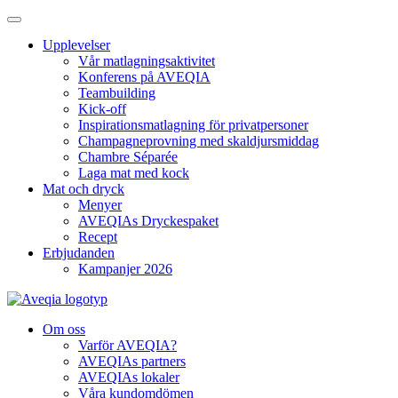
Upplevelser
Vår matlagningsaktivitet
Konferens på AVEQIA
Teambuilding
Kick-off
Inspirationsmatlagning för privatpersoner
Champagneprovning med skaldjursmiddag
Chambre Séparée
Laga mat med kock
Mat och dryck
Menyer
AVEQIAs Dryckespaket
Recept
Erbjudanden
Kampanjer 2026
Om oss
Varför AVEQIA?
AVEQIAs partners
AVEQIAs lokaler
Våra kundomdömen