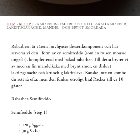
HEM
»
RECEPT
»
RABARBER-SEMIFREDDO MED BAKAD RABARBER,
LAKRITSGANACHE, MANDEL- OCH BRYNT SMÖRKAKA
Rabarbern är vårens ljuvligaste dessertkomponent och här
serverar vi den i form av en semifreddo (som en frusen mousse
ungefär), kompletterad med bakad rabarber. Till detta bryter vi
av med en fin mandelkaka med brynt smör, en diskret
lakritsganache och krunchig lakritslava. Kanske inte en kombo
du sett så ofta, men den funkar otroligt bra! Räcker till ca 10
gäster
Rabarber-Semifreddo
Semifreddo (steg 1)
120 g Äggulor
30 g Socker