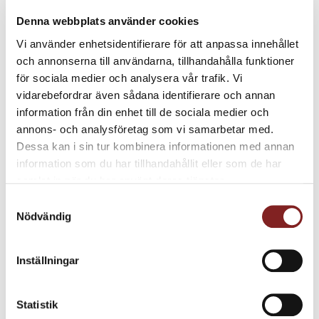
125 g Rabarberpure
150 g Socker
Denna webbplats använder cookies
20 g Glykossirap
20 g Honung
Vi använder enhetsidentifierare för att anpassa innehållet
4 g Pektin
och annonserna till användarna, tillhandahålla funktioner
2 g Citronsyra
för sociala medier och analysera vår trafik. Vi
0,5 g Salt
vidarebefordrar även sådana identifierare och annan
1 dl Socker (till senare)
information från din enhet till de sociala medier och
Blanda rabarberpuré med socker, glykos och honung i en
annons- och analysföretag som vi samarbetar med.
kastrull. Koka upp och vispa ner pektin. Fortsätt koka till
Dessa kan i sin tur kombinera informationen med annan
108°C.
information som du har tillhandahållit eller som de har
Tillsätt citronsyra och salt, rör om väl och häll upp i
samlat in när du har använt deras tjänster.
silikonformar (för godis/praliner). Låt svalna i kylskåp.
Samtyckesval
Ploppa ur gelén precis innan servering och dela på mitten,
Nödvändig
vänd gelén i socker.
Inställningar
Kanderad Mandel
30 g Socker
10 g Vatten
Statistik
60 g Marcona mandlar – det går såklart bra med vanlig mandel*