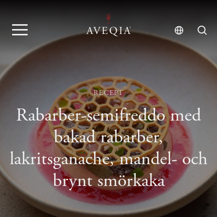
RECEPT
Rabarber-semifreddo med
bakad rabarber,
lakritsganache, mandel- och
brynt smörkaka