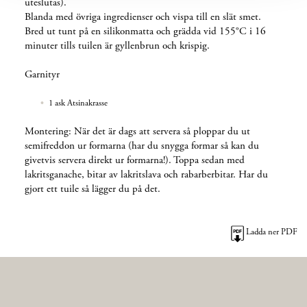
uteslutas).
Blanda med övriga ingredienser och vispa till en slät smet.
Bred ut tunt på en silikonmatta och grädda vid 155°C i 16
minuter tills tuilen är gyllenbrun och krispig.
Garnityr
1 ask Atsinakrasse
Montering: När det är dags att servera så ploppar du ut
semifreddon ur formarna (har du snygga formar så kan du
givetvis servera direkt ur formarna!). Toppa sedan med
lakritsganache, bitar av lakritslava och rabarberbitar. Har du
gjort ett tuile så lägger du på det.
Ladda ner PDF