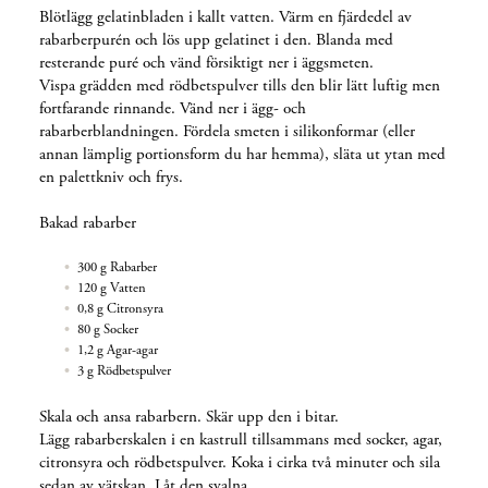
Blötlägg gelatinbladen i kallt vatten. Värm en fjärdedel av
rabarberpurén och lös upp gelatinet i den. Blanda med
resterande puré och vänd försiktigt ner i äggsmeten.
Vispa grädden med rödbetspulver tills den blir lätt luftig men
fortfarande rinnande. Vänd ner i ägg- och
rabarberblandningen. Fördela smeten i silikonformar (eller
annan lämplig portionsform du har hemma), släta ut ytan med
en palettkniv och frys.
Bakad rabarber
300 g Rabarber
120 g Vatten
0,8 g Citronsyra
80 g Socker
1,2 g Agar-agar
3 g Rödbetspulver
Skala och ansa rabarbern. Skär upp den i bitar.
Lägg rabarberskalen i en kastrull tillsammans med socker, agar,
citronsyra och rödbetspulver. Koka i cirka två minuter och sila
sedan av vätskan. Låt den svalna.