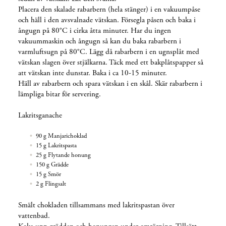
Placera den skalade rabarbern (hela stänger) i en vakuumpåse
och häll i den avsvalnade vätskan. Försegla påsen och baka i
ångugn på 80°C i cirka åtta minuter. Har du ingen
vakuummaskin och ångugn så kan du baka rabarbern i
varmluftsugn på 80°C. Lägg då rabarbern i en ugnsplåt med
vätskan slagen över stjälkarna. Täck med ett bakplåtspapper så
att vätskan inte dunstar. Baka i ca 10-15 minuter.
Häll av rabarbern och spara vätskan i en skål. Skär rabarbern i
lämpliga bitar för servering.
Lakritsganache
90 g Manjarichoklad
15 g Lakritspasta
25 g Flytande honung
150 g Grädde
15 g Smör
2 g Flingsalt
Smält chokladen tillsammans med lakritspastan över
vattenbad.