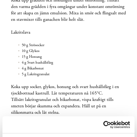
Koka upp grädden och honungen under omrörning. Tillsätt
den varma grädden i fyra omgångar under konstant omrörning
för att skapa en jämn emulsion. Mixa in smör och flingsalt med
en stavmixer tills ganachen blir helt slät.
Lakritslava
50 g Strösocker
10 g Glykos
15 g Honung
4 g Svart hushållsfärg
4 g Bikarbonat
5 g Lakritsgranulat
Koka upp socker, glykos, honung och svart hushållsfärg i en
tjockbottnad kastrull. Låt temperaturen nå 165°C.
Tillsätt lakritsgranulat och bikarbonat, vispa kraftigt tills
smeten börjar skumma och expandera. Häll ut på en
silikonmatta och låt stelna.
Rabarbergelé