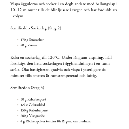
Vispa äggulorna och socker i en degblandare med ballongvisp i
10–12 minuter tills de blir ljusare i färgen och har fördubblats
i volym.
Semifreddo Sockerlag (Steg 2)
170 g Strösocker
80 g Vatten
Koka en sockerlag till 120°C. Under långsam vispning, häll
försiktigt den heta sockerlagen i äggblandningen i en tunn
stråle. Öka hastigheten gradvis och vispa i ytterligare tio
minuter tills smeten är rumstempererad och luftig.
Semifreddo (Steg 3)
50 g Rabarberpuré
1,5 st Gelatinblad
150 g Rabarberpuré
200 g Vispgrädde
4 g Rödbetspulver (endast för färgen, kan uteslutas)