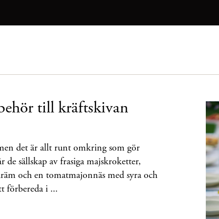
behör till kräftskivan
men det är allt runt omkring som gör
år de sällskap av frasiga majskroketter,
tkräm och en tomatmajonnäs med syra och
t förbereda i ...