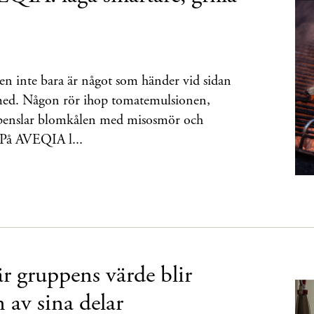
den inte bara är något som händer vid sidan
a med. Någon rör ihop tomatemulsionen,
 penslar blomkålen med misosmör och
 På AVEQIA l...
 gruppens värde blir
 av sina delar