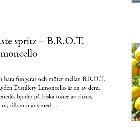
te spritz – B.R.O.T.
moncello
m bara fungerar och mötet mellan B.R.O.T.
Lydén Distillery Limoncello är en av dem.
nedès bjuder på friska toner av citrus,
or, tillsammans med ...