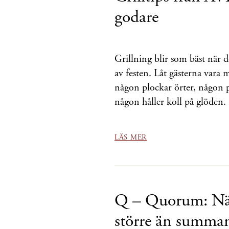
godare
Grillning blir som bäst när 
av festen. Låt gästerna var
någon plockar örter, någon
någon håller koll på glöden.
LÄS MER
Q – Quorum: När
större än summan