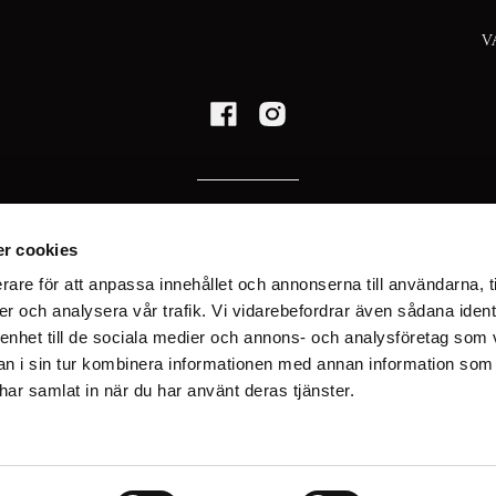
V
HITTA HIT
r cookies
TULEGATAN 11,
rare för att anpassa innehållet och annonserna till användarna, t
113 53 STOCKHOLM
er och analysera vår trafik. Vi vidarebefordrar även sådana ident
 enhet till de sociala medier och annons- och analysföretag som 
 i sin tur kombinera informationen med annan information som
TEL
e har samlat in när du har använt deras tjänster.
08-522 703 70