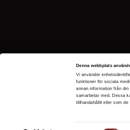
Denna webbplats använde
Vi använder enhetsidentifie
funktioner för sociala medi
annan information från din
samarbetar med. Dessa kan
tillhandahållit eller som d
Samtyckesval