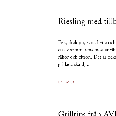
Riesling med til
Fisk, skaldjur, syra, hetta och
ett av sommarens mest användb
räkor och citron. Det är också
grillade skaldj...
LÄS MER
Grilltips från AV