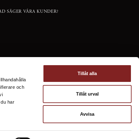
AD SÄGER VÅRA KUNDER?
Tillåt alla
illhandahålla
ifierare och
Tillåt urval
vi
 du har
Avvisa