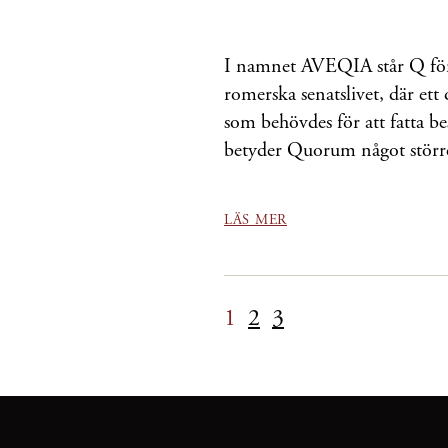
I namnet AVEQIA står Q för
romerska senatslivet, där et
som behövdes för att fatta b
betyder Quorum något större 
LÄS MER
1
2
3
Sidnumrering
för
inlägg