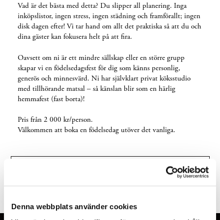
Vad är det bästa med detta? Du slipper all planering. Inga
inköpslistor, ingen stress, ingen städning och framförallt; ingen
disk dagen efter! Vi tar hand om allt det praktiska så att du och
dina gäster kan fokusera helt på att fira.
Oavsett om ni är ett mindre sällskap eller en större grupp
skapar vi en födelsedagsfest för dig som känns personlig,
generös och minnesvärd. Ni har självklart privat köksstudio
med tillhörande matsal – så känslan blir som en härlig
hemmafest (fast borta)!
Pris från 2 000 kr/person.
Välkommen att boka en födelsedag utöver det vanliga.
KLICKA HÄR FÖR ATT KOMMA TILL VÅR
BOKNINGSFÖRFRÅGAN
Denna webbplats använder cookies