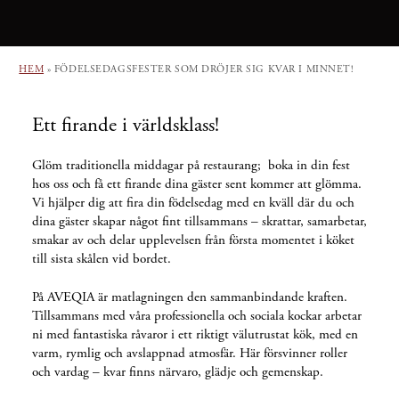
HEM
»
FÖDELSEDAGSFESTER SOM DRÖJER SIG KVAR I MINNET!
Ett firande i världsklass!
Glöm traditionella middagar på restaurang; boka in din fest
hos oss och få ett firande dina gäster sent kommer att glömma.
Vi hjälper dig att fira din födelsedag med en kväll där du och
dina gäster skapar något fint tillsammans – skrattar, samarbetar,
smakar av och delar upplevelsen från första momentet i köket
till sista skålen vid bordet.
På AVEQIA är matlagningen den sammanbindande kraften.
Tillsammans med våra professionella och sociala kockar arbetar
ni med fantastiska råvaror i ett riktigt välutrustat kök, med en
varm, rymlig och avslappnad atmosfär. Här försvinner roller
och vardag – kvar finns närvaro, glädje och gemenskap.