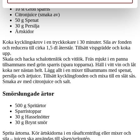
200 g Grädde
10 st Grön sparris
Citronjuice (smaka av)
50 g Spenat
30 g Persilja
Ärtskidor
Koka kycklingskrov i en tryckkokare i 30 minuter. Sila av fonden
och reducera till cirka 1,5 dl återstår. Tillsätt vispgrädde och koka
upp.
Skala och hacka schalottenlök och vitlök. Fräs mjukt i en panna
tillsammans med grön sparris (spara topparna). Häll i vitt vin och låt
koka ner nästan helt. Lägg allt i en mixer tillsammans med spenat,
persilja och ärtjuice. Tillsätt kycklingfonden och mixa till en slät sås.
Smaka av med citronjuice och salt.
Smörslungade ärtor
500 g Spritärtor
Sparristoppar
30 g Hasselnötter
30 g Brynt smör
Sprita ärtorna. Kör ärtskidorna i en råsaftcentrifug eller mixer och
sila – juicen ska användas till såsen/veloutén.