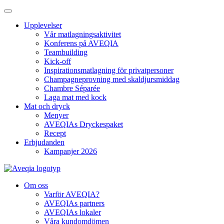
Upplevelser
Vår matlagningsaktivitet
Konferens på AVEQIA
Teambuilding
Kick-off
Inspirationsmatlagning för privatpersoner
Champagneprovning med skaldjursmiddag
Chambre Séparée
Laga mat med kock
Mat och dryck
Menyer
AVEQIAs Dryckespaket
Recept
Erbjudanden
Kampanjer 2026
Om oss
Varför AVEQIA?
AVEQIAs partners
AVEQIAs lokaler
Våra kundomdömen