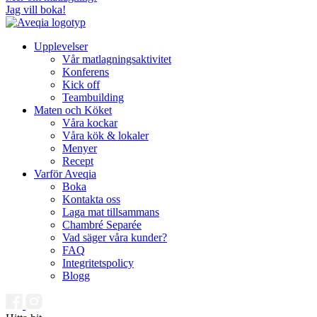
Jag vill boka!
Upplevelser
Vår matlagningsaktivitet
Konferens
Kick off
Teambuilding
Maten och Köket
Våra kockar
Våra kök & lokaler
Menyer
Recept
Varför Aveqia
Boka
Kontakta oss
Laga mat tillsammans
Chambré Separée
Vad säger våra kunder?
FAQ
Integritetspolicy
Blogg