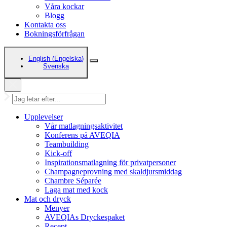
Våra kockar
Blogg
Kontakta oss
Bokningsförfrågan
English
(
Engelska
)
Svenska
Upplevelser
Vår matlagningsaktivitet
Konferens på AVEQIA
Teambuilding
Kick-off
Inspirationsmatlagning för privatpersoner
Champagneprovning med skaldjursmiddag
Chambre Séparée
Laga mat med kock
Mat och dryck
Menyer
AVEQIAs Dryckespaket
Recept