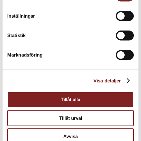
vitlökssmöret.
Inställningar
Fyllning
25 g Vetemjöl
Statistik
45 g Smör
150 g Mjölk
75 g Grädde
200 g Ricotta
Marknadsföring
75 g Cantal (ost)
20 g Gräslök
Citronzest
Smält smör i en kastrull. Vispa ner vetemjöl och sedan mjölk. Koka
Visa detaljer
till en tjock béchamelsås. Riv den hårda ricottan och Cantalosten
fint. Blanda ner alla ostar i béchamelen. Finhacka gräslök och
blanda i tillsammans med citronzest, salt och peppar.
Tillåt alla
Velouté
Tillåt urval
1 st Kycklingskrov
3 st Schalottenlök
2 st Vitlöksklyftor
Avvisa
200 g Vitt vin