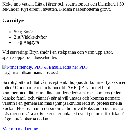
Koka upp vatten. Lägg i ärtor och sparristoppar och blanchera i 30
sekunder. Kyl direkt i isvatten. Krossa hasselnötterna grovt.
Garnityr
50 g Smör
2 st Vitlöksklyftor
15 g Ängsyra
Vid servering: Bryn smör i en stekpanna och värm upp ärtor,
sparristoppar och hasselnötter.
Ladda ner PDF
Laga mat tillsammans hos oss!
Så roligt att du hittat vår receptbank, hoppas du kommer lyckas med
rätten! Om du inte redan känner till AVEQIA så är det hit du
kommer med ditt team, dina kunder eller samarbetspartners (eller
kanske familj och vänner) när ni vill umgås och komma närmare
varann i en gemensam matlagningsaktivitet ledd av professionella
kockar. Hos oss har ni dessutom alltid privat köksstudio och matsal.
Läs mer om våra aktiviteter eller boka ett event genom att klicka på
någon av länkarna nedan.
Mer om matlagning!