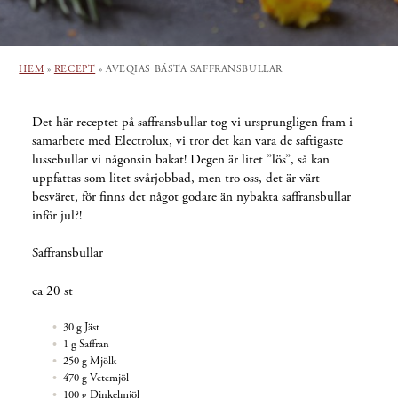
HEM
»
RECEPT
»
AVEQIAS BÄSTA SAFFRANSBULLAR
Det här receptet på saffransbullar tog vi ursprungligen fram i
samarbete med Electrolux, vi tror det kan vara de saftigaste
lussebullar vi någonsin bakat! Degen är litet ”lös”, så kan
uppfattas som litet svårjobbad, men tro oss, det är värt
besväret, för finns det något godare än nybakta saffransbullar
inför jul?!
Saffransbullar
ca 20 st
30 g
Jäst
1 g
Saffran
250 g
Mjölk
470 g
Vetemjöl
100 g
Dinkelmjöl