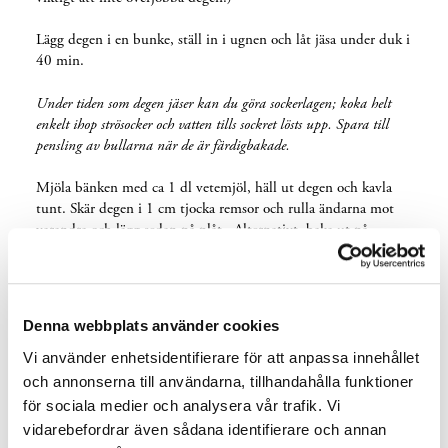
Lägg degen i en bunke, ställ in i ugnen och låt jäsa under duk i
40 min.
Under tiden som degen jäser kan du göra sockerlagen; koka helt
enkelt ihop strösocker och vatten tills sockret lösts upp. Spara till
pensling av bullarna när de är färdigbakade.
Mjöla bänken med ca 1 dl vetemjöl, häll ut degen och kavla
tunt. Skär degen i 1 cm tjocka remsor och rulla ändarna mot
varandra och lägg sedan på plåt.
Alternativt, baka ut på
samma sätt som när du gör kanelbullar; kavla ut degen tunt,
bred smör på hela degen och vik på hälften. Skär sedan remsor
och snurra dem på samma sätt som kanelbullar.
Denna webbplats använder cookies
Låt saffransbullarna jäsa 40 min på varm plats. Baka sedan av
på över-och undervärme 200°C i ca 7 min eller tills bullarna är
Vi använder enhetsidentifierare för att anpassa innehållet
gyllene. Pensla med sockerlagen. Gör du ”kanelbullevarianten”
och annonserna till användarna, tillhandahålla funktioner
så kan du även strö litet pärlsocker över bullarna efter du
för sociala medier och analysera vår trafik. Vi
penslat med sockerlagen.
vidarebefordrar även sådana identifierare och annan