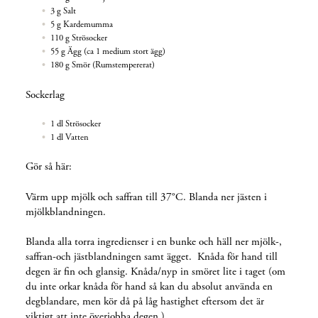
3 g
Salt
5 g
Kardemumma
110 g
Strösocker
55 g
Ägg (ca 1 medium stort ägg)
180 g
Smör (Rumstempererat)
Sockerlag
1 dl
Strösocker
1 dl
Vatten
Gör så här:
Värm upp mjölk och saffran till 37
°C. Blanda ner jästen i
mjölkblandningen.
Blanda alla torra ingredienser i en bunke och häll ner mjölk-,
saffran-och jästblandningen samt ägget. Knåda för hand till
degen är fin och glansig. Knåda/nyp in smöret lite i taget
(om
du inte orkar knåda för hand så kan du absolut använda en
degblandare, men kör då på låg hastighet eftersom det är
viktigt att inte överjobba degen.)