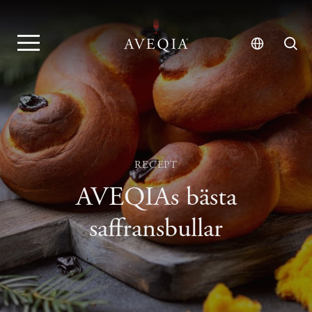
RECEPT
AVEQIAs bästa
saffransbullar