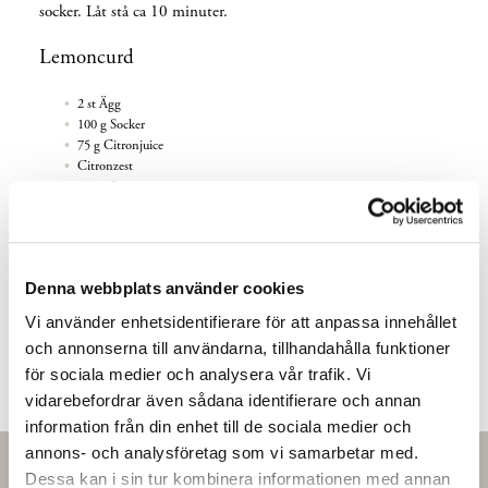
socker. Låt stå ca 10 minuter.
Lemoncurd
2 st Ägg
100 g Socker
75 g Citronjuice
Citronzest
150 g Smör
Värm ägg, sockret, citronjuice och citronzest till 84°C i en
sauteuse under konstant omrörning. Häll ner smeten i en
kannmixer tillsammans med smöret och mixa. Sila av
Denna webbplats använder cookies
lemoncurden på en plåt och låt svalna under plastfilm i
kylskåpet. Lägg sedan på spritspåse.
Vi använder enhetsidentifierare för att anpassa innehållet
och annonserna till användarna, tillhandahålla funktioner
för sociala medier och analysera vår trafik. Vi
Ladda ner PDF
vidarebefordrar även sådana identifierare och annan
information från din enhet till de sociala medier och
annons- och analysföretag som vi samarbetar med.
Dessa kan i sin tur kombinera informationen med annan