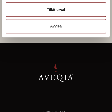
Jag vill boka!
Tillåt urval
Avvisa