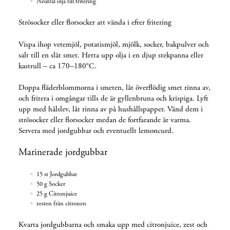
Neutral olja till fritering
Strösocker eller florsocker att vända i efter fritering
Vispa ihop vetemjöl, potatismjöl, mjölk, socker, bakpulver och
salt till en slät smet. Hetta upp olja i en djup stekpanna eller
kastrull – ca 170–180°C.
Doppa fläderblommorna i smeten, låt överflödig smet rinna av,
och fritera i omgångar tills de är gyllenbruna och krispiga. Lyft
upp med hålslev, låt rinna av på hushållspapper. Vänd dem i
strösocker eller florsocker medan de fortfarande är varma.
Servera med jordgubbar och eventuellt lemoncurd.
Marinerade jordgubbar
15 st Jordgubbar
50 g Socker
25 g Citronjuice
zesten från citronen
Kvarta jordgubbarna och smaka upp med citronjuice, zest och