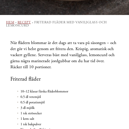
HEM
»
RECEPT
»
FRITERAD FLÄDER MED VANILJGLASS OCH
LEMONCURD
När flädern blommar är det dags att ta vara på säsongen – och
det gör vi helst genom att fritera den. Krispig, aromatisk och
vackert gyllene. Serveras bäst med vaniljglass, lemoncurd och
gärna några marinerade jordgubbar om du har tid över.
Räcker till 10 portioner.
Friterad fläder
10–12 klasar färska fläderblommor
0,5 dl vetemjöl
0,5 dl potatismjöl
3 dl mjölk
1 tsk strösocker
1 krm salt
1 tsk bakpulver