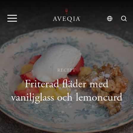
RECEPT
Friterad fläder med
vaniljglass och lemoncurd