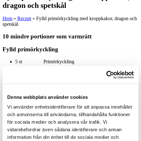
dragon och spetskål
Hem
»
Recept
»
Fylld primörkyckling med kroppkakor, dragon och
spetskål
10 mindre portioner som varmrätt
Fylld primörkyckling
5 st Primörkyckling
Färs
200 g Kycklingfärs
50 g Grädde Arla®
1 Ägg
Denna webbplats använder cookies
15 g Dragon
10 g Salt
Vi använder enhetsidentifierare för att anpassa innehållet
och annonserna till användarna, tillhandahålla funktioner
Hacka dragonen fint. Blanda alla ingredienser väl och lägg en klick
av färsen i varje kyckling. Bind ihop kycklingarna. Lägg dem på
för sociala medier och analysera vår trafik. Vi
ugnsplåt och baka i ugn på 110°C till 70°C i innertemperatur. Låt
vidarebefordrar även sådana identifierare och annan
kycklingarna vila. Grilla kycklingen före servering och pensla med
information från din enhet till de sociala medier och
tare. Halvera kycklingarna innan de läggs på tallrik.