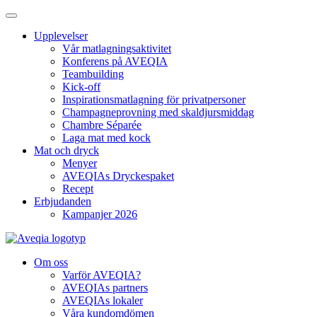
Upplevelser
Vår matlagningsaktivitet
Konferens på AVEQIA
Teambuilding
Kick-off
Inspirationsmatlagning för privatpersoner
Champagneprovning med skaldjursmiddag
Chambre Séparée
Laga mat med kock
Mat och dryck
Menyer
AVEQIAs Dryckespaket
Recept
Erbjudanden
Kampanjer 2026
Om oss
Varför AVEQIA?
AVEQIAs partners
AVEQIAs lokaler
Våra kundomdömen