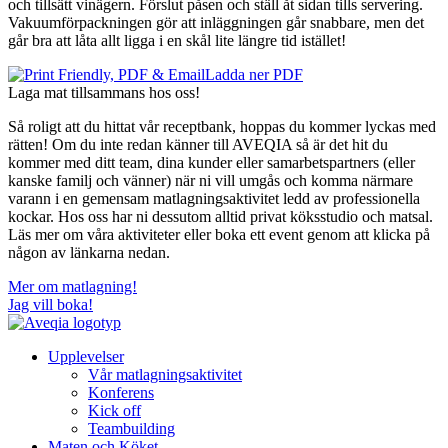
och tillsätt vinägern. Förslut påsen och ställ åt sidan tills servering.
Vakuumförpackningen gör att inläggningen går snabbare, men det
går bra att låta allt ligga i en skål lite längre tid istället!
Ladda ner PDF
Laga mat tillsammans hos oss!
Så roligt att du hittat vår receptbank, hoppas du kommer lyckas med
rätten! Om du inte redan känner till AVEQIA så är det hit du
kommer med ditt team, dina kunder eller samarbetspartners (eller
kanske familj och vänner) när ni vill umgås och komma närmare
varann i en gemensam matlagningsaktivitet ledd av professionella
kockar. Hos oss har ni dessutom alltid privat köksstudio och matsal.
Läs mer om våra aktiviteter eller boka ett event genom att klicka på
någon av länkarna nedan.
Mer om matlagning!
Jag vill boka!
Upplevelser
Vår matlagningsaktivitet
Konferens
Kick off
Teambuilding
Maten och Köket