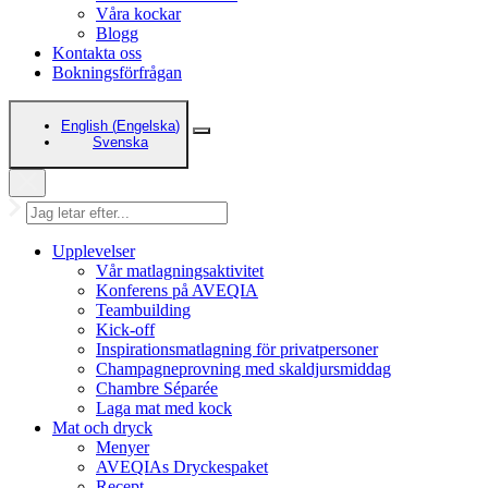
Våra kockar
Blogg
Kontakta oss
Bokningsförfrågan
English
(
Engelska
)
Svenska
Upplevelser
Vår matlagningsaktivitet
Konferens på AVEQIA
Teambuilding
Kick-off
Inspirationsmatlagning för privatpersoner
Champagneprovning med skaldjursmiddag
Chambre Séparée
Laga mat med kock
Mat och dryck
Menyer
AVEQIAs Dryckespaket
Recept