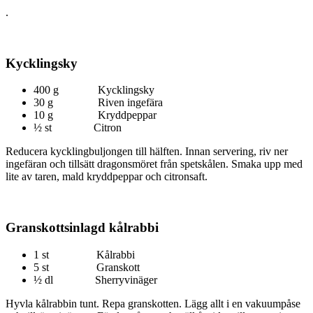
.
Kycklingsky
400 g Kycklingsky
30 g Riven ingefära
10 g Kryddpeppar
½ st Citron
Reducera kycklingbuljongen till hälften. Innan servering, riv ner
ingefäran och tillsätt dragonsmöret från spetskålen. Smaka upp med
lite av taren, mald kryddpeppar och citronsaft.
Granskottsinlagd kålrabbi
1 st Kålrabbi
5 st Granskott
½ dl Sherryvinäger
Hyvla kålrabbin tunt. Repa granskotten. Lägg allt i en vakuumpåse