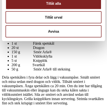
Tillåt alla
Smaka upp med salt och peppar. Låt svalna lite. Forma till små
bollar och gör ett litet hål med tummen. Fyll till kroppkakor med
riven ost och förslut hålet. Ånga eller koka kroppkakorna 10 min
precis före servering.
Tillåt urval
Avvisa
Sommargrönt
1 st Färsk spetskål
20 st Dragon
150 g Smör Arla®
1 st Vitlöksklyfta
5 st Knipplök
200 g Svartkål
50 g Smör Arla® till stekning
Dela spetskålen i fyra delar och lägg i vakuumpåse. Smält smöret
och mixa sedan med dragon och vitlök. Tillsätt smöret i
vakuumpåsen. Ånga spetskålen ca 20 min. Om du inte har tillgång
till vakuummaskin eller ångugn kan du steka kålen sakta i
vitlökssmöret istället. Sila av smöret och använd sedan till
kycklingskyn. Grilla knipplöken innan servering. Strimla svartkålen
fint och stek krispigt i smöret före servering.