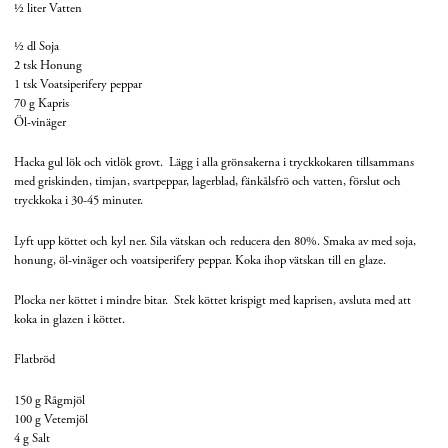
½ liter
Vatten
½ dl
Soja
2 tsk
Honung
1 tsk
Voatsiperifery peppar
70 g
Kapris
Öl-vinäger
Hacka gul lök och vitlök grovt.
Lägg i alla grönsakerna i tryckkokaren tillsammans
med griskinden, timjan, svartpeppar, lagerblad, fänkålsfrö och vatten, förslut och
tryckkoka i 30-45 minuter.
Lyft upp köttet och kyl ner.
Sila vätskan och reducera den 80%.
Smaka av med soja,
honung, öl-vinäger och voatsiperifery peppar.
Koka ihop vätskan till en glaze.
Plocka ner köttet i mindre bitar.
Stek köttet krispigt med kaprisen, avsluta med att
koka in glazen i köttet.
Flatbröd
150 g
Rågmjöl
100 g
Vetemjöl
4 g
Salt