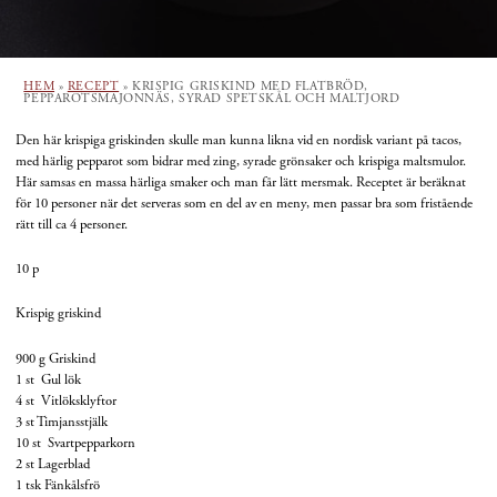
HEM
»
RECEPT
»
KRISPIG GRISKIND MED FLATBRÖD,
PEPPAROTSMAJONNÄS, SYRAD SPETSKÅL OCH MALTJORD
Den här krispiga griskinden skulle man kunna likna vid en nordisk variant på tacos,
med härlig pepparot som bidrar med zing, syrade grönsaker och krispiga maltsmulor.
Här samsas en massa härliga smaker och man får lätt mersmak. Receptet är beräknat
för 10 personer när det serveras som en del av en meny, men passar bra som fristående
rätt till ca 4 personer.
10 p
Krispig griskind
900 g
Griskind
1 st Gul lök
4 st Vitlöksklyftor
3 st Timjansstjälk
10 st Svartpepparkorn
2 st Lagerblad
1 tsk
Fänkålsfrö