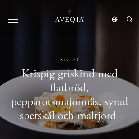
RECEPT
Krispig griskind med
flatbröd,
pepparotsmajonnäs, syrad
spetskål och maltjord