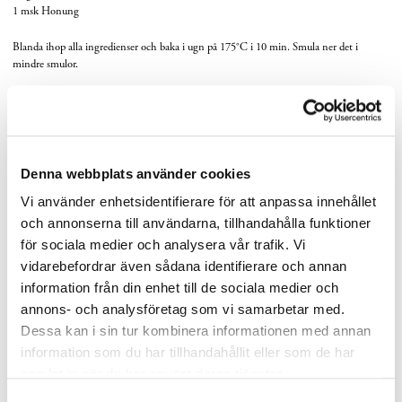
1 msk
Honung
Blanda ihop alla ingredienser och baka i ugn på 175
°
C i 10 min. Smula ner det i
mindre smulor.
Picklade senapsfrön
50 g
Senapsfrön
100 g
Pickleslag
Denna webbplats använder cookies
Lägg senapsfrön och pickleslag i en kastrull. Låt det koka på låg värme i 45 minuter.
Vi använder enhetsidentifierare för att anpassa innehållet
Låt dra till servering.
och annonserna till användarna, tillhandahålla funktioner
Pepparrotsmajonnäs
för sociala medier och analysera vår trafik. Vi
vidarebefordrar även sådana identifierare och annan
200 g
Pepparrot
information från din enhet till de sociala medier och
2 msk
Dijonsenap
annons- och analysföretag som vi samarbetar med.
2 st Äggulor
250 g
Rapsolja
Dessa kan i sin tur kombinera informationen med annan
Champagnevinäger
information som du har tillhandahållit eller som de har
Salt
samlat in när du har använt deras tjänster.
Rå-juica pepparroten och blanda den med äggula och senap. Tillsätt oljan i en fin stråle
Samtyckesval