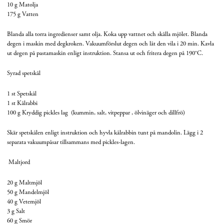
10 g
Matolja
175 g
Vatten
Blanda alla torra ingredienser samt olja. Koka upp vattnet och skålla mjölet. Blanda
degen i maskin med degkroken. Vakuumförslut degen och låt den vila i 20 min. Kavla
ut degen på pastamaskin enligt instruktion. Stansa ut och fritera degen på 190
°
C.
Syrad spetskål
1 st
Spetskål
1 st
Kålrabbi
100 g
Kryddig pickles lag
(kummin, salt, vitpeppar , ölvinäger och dillfrö)
Skär spetskålen enligt instruktion och hyvla kålrabbin tunt på mandolin. Lägg i 2
separata vakuumpåsar tillsammans med pickles-lagen.
Maltjord
20 g
Maltmjöl
50 g
Mandelmjöl
40 g
Vetemjöl
3 g
Salt
60 g
Smör