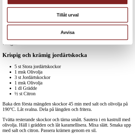
1 st Jordärtskocka
50 g Krusbär
½ ask Smörgåskrasse
Tillåt urval
Champagnevinäger
Reducera fonden till simmig konsistens. Montera ner smöret. Skala
Avvisa
och tärna jordärtskockan smått. Dela krusbären på mitten. Klipp
smörgåskrassen. Blanda ner allt i såsen. Smaka upp med salt och
vinäger.
Krispig och krämig jordärtskocka
5 st Stora jordärtskockor
1 msk Olivolja
3 st Jordärtskockor
1 msk Olivolja
1 dl Grädde
½ st Citron
Baka den första mängden skockor 45 min med salt och olivolja på
190°C. Låt svalna. Dela på längden och fritera.
Tvätta resterande skockor och tärna smått. Sautera i en kastrull med
olivolja. Häll i grädden och låt karamellisera. Mixa slätt. Smaka upp
med salt och citron. Passera krämen genom en sil.