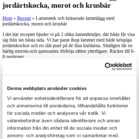
jordärtskocka, morot och krusbär
Hem
»
Recept
»
Lammstek och bräserade lammlägg med
jordärtskocka, morot och krusbär
I det här receptet bjuder vi på 2 olika lammdetaljer, där båda får visa
sig från sin bästa sida. Vi har parat ihop lammet med både krispiga
jortärtskockor och en slät puré på de fina knölarna. Slutligen får en
härlig morots-och quinoamix förhöja rätten ytterligare. Räcker till 6-
8 portioner
Ölbrässerad lammlägg
2 st Lammlägg
1 st Morot
Denna webbplats använder cookies
1 st Gul lök
1 st Vitlöksklyfta
Vi använder enhetsidentifierare för att anpassa innehållet
33 cl Öl
och annonserna till användarna, tillhandahålla funktioner
2 dl Lammfond
för sociala medier och analysera vår trafik. Vi
Bryn lammet med olivolja i en stekpanna. Lägg köttet i en
vidarebefordrar även sådana identifierare och annan
tryckkokare. Skala och tärna grönsakerna. Fräs i olivolja och lägg i
information från din enhet till de sociala medier och
tryckkokaren. Häll i ölen och fonden och sätt på locket. Koka 20
annons- och analysföretag som vi samarbetar med.
min på 7:ans värme, sänk sedan till 4:an och koka 40 min (på