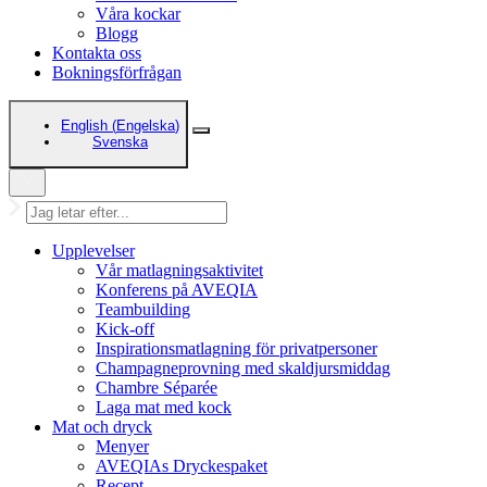
Våra kockar
Blogg
Kontakta oss
Bokningsförfrågan
English
(
Engelska
)
Svenska
Upplevelser
Vår matlagningsaktivitet
Konferens på AVEQIA
Teambuilding
Kick-off
Inspirationsmatlagning för privatpersoner
Champagneprovning med skaldjursmiddag
Chambre Séparée
Laga mat med kock
Mat och dryck
Menyer
AVEQIAs Dryckespaket
Recept