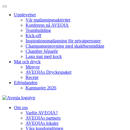
Upplevelser
Vår matlagningsaktivitet
Konferens på AVEQIA
Teambuilding
Kick-off
Inspirationsmatlagning för privatpersoner
Champagneprovning med skaldjursmiddag
Chambre Séparée
Laga mat med kock
Mat och dryck
Menyer
AVEQIAs Dryckespaket
Recept
Erbjudanden
Kampanjer 2026
Om oss
Varför AVEQIA?
AVEQIAs partners
AVEQIAs lokaler
Våra kundomdömen