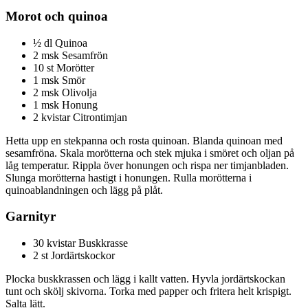
Morot och quinoa
½ dl Quinoa
2 msk Sesamfrön
10 st Morötter
1 msk Smör
2 msk Olivolja
1 msk Honung
2 kvistar Citrontimjan
Hetta upp en stekpanna och rosta quinoan. Blanda quinoan med
sesamfröna. Skala morötterna och stek mjuka i smöret och oljan på
låg temperatur. Rippla över honungen och rispa ner timjanbladen.
Slunga morötterna hastigt i honungen. Rulla morötterna i
quinoablandningen och lägg på plåt.
Garnityr
30 kvistar Buskkrasse
2 st Jordärtskockor
Plocka buskkrassen och lägg i kallt vatten. Hyvla jordärtskockan
tunt och skölj skivorna. Torka med papper och fritera helt krispigt.
Salta lätt.