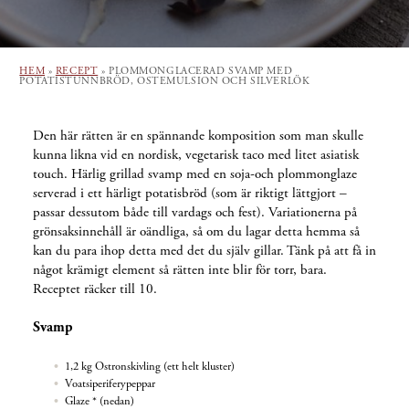
HEM
»
RECEPT
»
PLOMMONGLACERAD SVAMP MED
POTATISTUNNBRÖD, OSTEMULSION OCH SILVERLÖK
Den här rätten är en spännande komposition som man skulle
kunna likna vid en nordisk, vegetarisk taco med litet asiatisk
touch. Härlig grillad svamp med en soja-och plommonglaze
serverad i ett härligt potatisbröd (som är riktigt lättgjort –
passar dessutom både till vardags och fest). Variationerna på
grönsaksinnehåll är oändliga, så om du lagar detta hemma så
kan du para ihop detta med det du själv gillar. Tänk på att få in
något krämigt element så rätten inte blir för torr, bara.
Receptet räcker till 10.
Svamp
1,2 kg Ostronskivling (ett helt kluster)
Voatsiperiferypeppar
Glaze * (nedan)