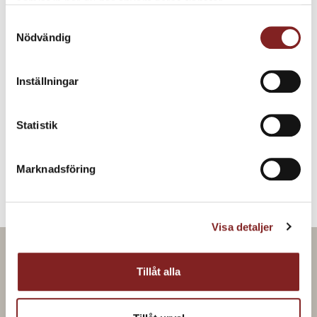
samlat in när du har använt deras tjänster.
Hyvla ringar av silverlökarna och jalapeñon väldigt tunt på
Samtyckesval
mandolinen, skölj i kallt vatten och låt rinna av i sil.
Nödvändig
Blanda upp med 1,2,3-lag precis innan servering.
Garnering
Inställningar
50 g Smör
2 st Vitlöksklyftor
Statistik
Kimchisesamfrön
Oxalis
Vitklint
Marknadsföring
Ladda ner PDF
Visa detaljer
Tillåt alla