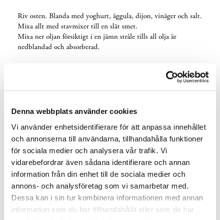
Riv osten. Blanda med yoghurt, äggula, dijon, vinäger och salt.
Mixa allt med stavmixer till en slät smet.
Mixa ner oljan försiktigt i en jämn stråle tills all olja är
nedblandad och absorberad.
Spetskål
1 st Spetskål
30 g Persilja
Denna webbplats använder cookies
Hyvla spetskålen väldigt tunt på mandolin. Täck över
Vi använder enhetsidentifierare för att anpassa innehållet
spetskålen med fuktigt papper.
Plocka persiljan och hacka bladen fint. Innan servering, blanda
och annonserna till användarna, tillhandahålla funktioner
spetskålen med persiljan och smaka av med salt.
för sociala medier och analysera vår trafik. Vi
vidarebefordrar även sådana identifierare och annan
Syrade grönsaker
information från din enhet till de sociala medier och
annons- och analysföretag som vi samarbetar med.
2 st Silverlökar
Dessa kan i sin tur kombinera informationen med annan
3 st Jalapeño
information som du har tillhandahållit eller som de har
1 dl 1,2,3-lag