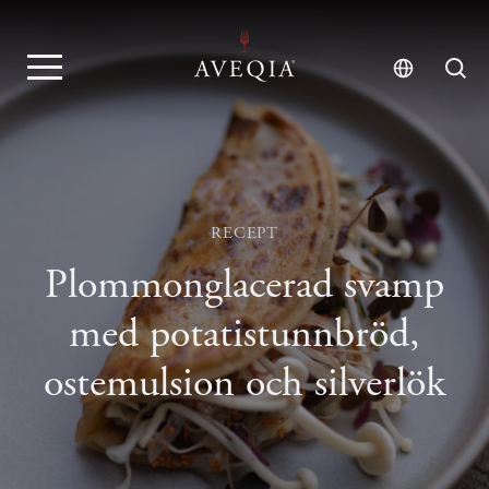
RECEPT
Plommonglacerad svamp
med potatistunnbröd,
ostemulsion och silverlök