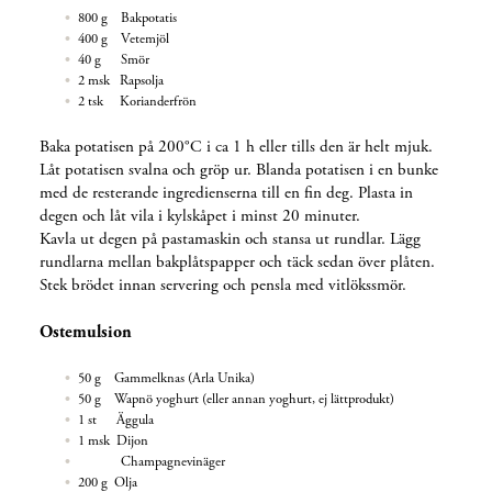
800 g Bakpotatis
400 g Vetemjöl
40 g Smör
2 msk Rapsolja
2 tsk Korianderfrön
Baka potatisen på 200°C i ca 1 h eller tills den är helt mjuk.
Låt potatisen svalna och gröp ur. Blanda potatisen i en bunke
med de resterande ingredienserna till en fin deg. Plasta in
degen och låt vila i kylskåpet i minst 20 minuter.
Kavla ut degen på pastamaskin och stansa ut rundlar. Lägg
rundlarna mellan bakplåtspapper och täck sedan över plåten.
Stek brödet innan servering och pensla med vitlökssmör.
Ostemulsion
50 g Gammelknas (Arla Unika)
50 g Wapnö yoghurt (eller annan yoghurt, ej lättprodukt)
1 st Äggula
1 msk Dijon
Champagnevinäger
200 g Olja