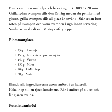
Pensla svampen med olja och baka i ugn på 180°C i 20 min.
Grilla sedan svampen tills den får färg medan du penslar med
glazen, grilla svampen tills all glaze är använd. Skär sedan bort
roten på svampen och värm svampen i ugn innan servering.
Smaka av med salt och Voatsiperiferypeppar.
Plommonglaze
75 g Ljus soja
150 g Fermenterad plommonjuice
150 g Vitt vin
150 g Mirin
40 g UME Sirap
50 g Smör
Blanda alla ingredienserna utom smöret i en kastrull.
Koka ihop till en tjock konsistens. Rör i smöret på slutet och
låt glazen svalna.
Potatistunnbröd