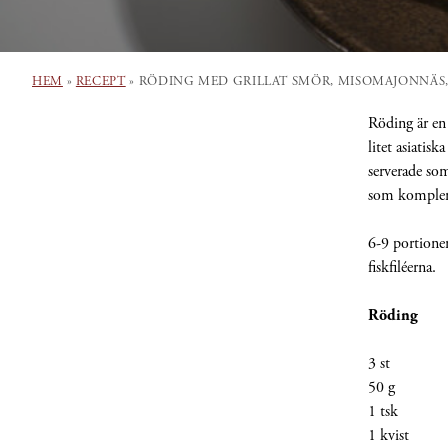
HEM
»
RECEPT
»
RÖDING MED GRILLAT SMÖR, MISOMAJONNÄS
Röding är en 
litet asiatis
serverade som
som komple
6-9 portioner
fiskfiléerna.
Röding
3 st Röd
50 g 
1 tsk Esp
1 kvist 