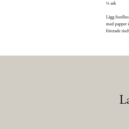
¼ ask Se
Lägg forellro
med papper i 
friterade risc
L