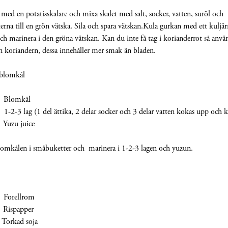
med en potatisskalare och mixa skalet med salt, socker, vatten, suröl och
erna till en grön vätska. Sila och spara vätskan.Kula gurkan med ett kuljär
ch marinera i den gröna vätskan. Kan du inte få tag i korianderrot så använ
ån koriandern, dessa innehåller mer smak än bladen.
 blomkål
lomkål
ag (1 del ättika, 2 delar socker och 3 delar vatten kokas upp och k
zu juice
lomkålen i småbuketter och marinera i 1-2-3 lagen och yuzun.
rellrom
spapper
ad soja