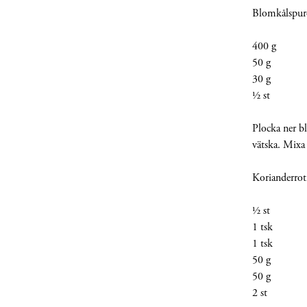
Blomkålspur
400 g B
50 g Tur
30 g 
½ st C
Plocka ner b
vätska. Mixa
Korianderrot
½ st G
1 tsk S
1 tsk S
50 g V
50 g S
2 st Kor