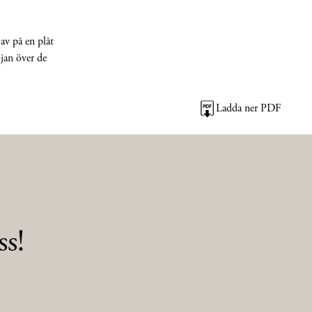
av på en plåt
ojan över de
Ladda ner PDF
s!