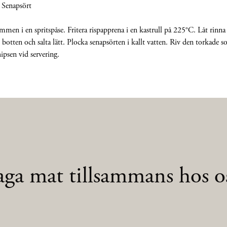
napsört
mmen i en spritspåse. Fritera rispapprena i en kastrull på 225°C. Låt rinna 
botten och salta lätt. Plocka senapsörten i kallt vatten. Riv den torkade s
hipsen vid servering.
aga mat tillsammans hos os