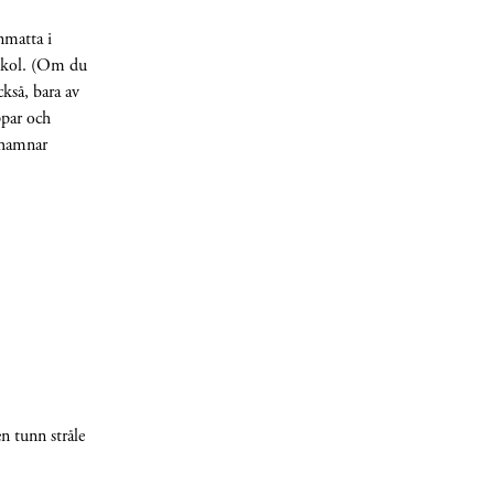
nmatta i
t kol. (Om du
ckså, bara av
ppar och
 hamnar
n tunn stråle