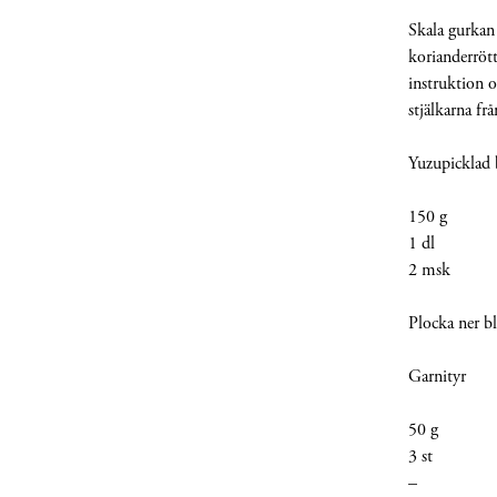
Skala gurkan 
korianderrött
instruktion o
stjälkarna fr
Yuzupicklad
150 g B
1 dl 1-2-3 l
2 msk Yu
Plocka ner b
Garnityr
50 g Fo
3 st Ri
– Tork