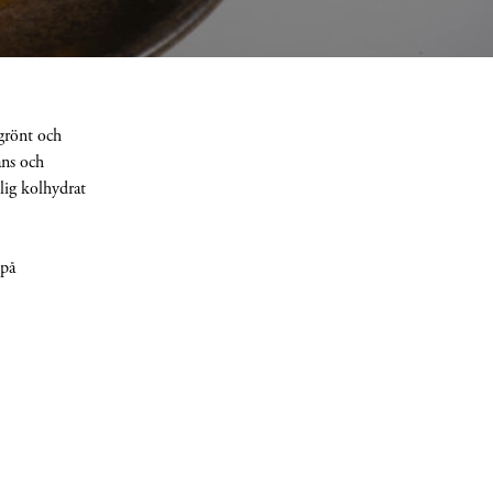
 grönt och
ans och
lig kolhydrat
 på