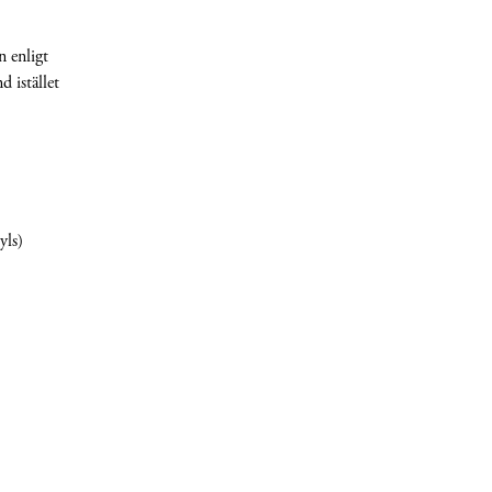
n enligt
d istället
yls)