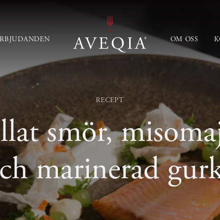
ERBJUDANDEN
OM OSS
K
RECEPT
llat smör, misoma
ch marinerad gur