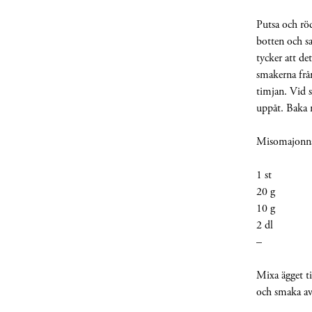
Putsa och rö
botten och sa
tycker att det
smakerna frå
timjan. Vid 
uppåt. Baka 
Misomajonn
1 st 
20 g M
10 g Di
2 dl Ma
– Risv
Mixa ägget t
och smaka av 