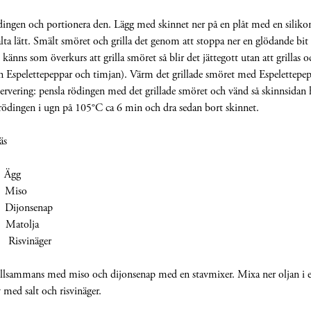
dingen och portionera den. Lägg med skinnet ner på en plåt med en siliko
lta lätt. Smält smöret och grilla det genom att stoppa ner en glödande bi
 känns som överkurs att grilla smöret så blir det jättegott utan att grillas o
n Espelettepeppar och timjan). Värm det grillade smöret med Espelettepe
servering: pensla rödingen med det grillade smöret och vänd så skinnsidan
rödingen i ugn på 105°C ca 6 min och dra sedan bort skinnet.
äs
Ägg
iso
jonsenap
tolja
inäger
illsammans med miso och dijonsenap med en stavmixer. Mixa ner oljan i e
med salt och risvinäger.