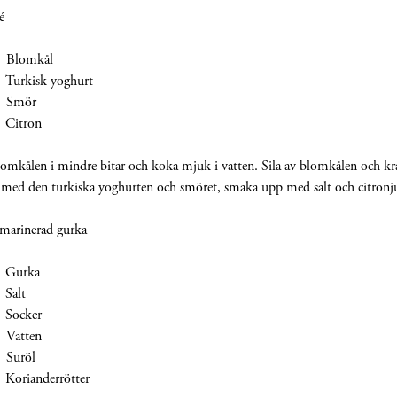
é
lomkål
kisk yoghurt
Smör
itron
lomkålen i mindre bitar och koka mjuk i vatten. Sila av blomkålen och kr
 med den turkiska yoghurten och smöret, smaka upp med salt och citronju
marinerad gurka
urka
alt
ocker
atten
uröl
ianderrötter