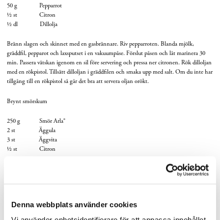
50 g Pepparrot
½ st Citron
½ dl Dillolja
Bränn slagen och skinnet med en gasbrännare. Riv pepparroten. Blanda mjölk,
gräddfil, pepparot och laxsputset i en vakuumpåse. Förslut påsen och låt marinera 30
min. Passera vätskan igenom en sil före servering och pressa ner citronen. Rök dilloljan
med en rökpistol. Tillsätt dilloljan i gräddfilen och smaka upp med salt. Om du inte har
tillgång till en rökpistol så går det bra att servera oljan orökt.
Brynt smörskum
250 g Smör Arla®
2 st Äggula
3 st Äggvita
½ st Citron
Bryn smöret i en kastrull, låt svalna. Mixa äggen och juicen av citronen i en
kannmixer. Tillsätt smöret under mixning. Smaka upp med salt. Häll över blandningen
i en sifonbehållare och ladda med en kolsyrepatron. Baka 20 min i ett vattenbad eller i
en ångugn på 60°C. Ladda med ytterligare en kolsyrepatron precis före servering och
Denna webbplats använder cookies
skaka väl. Om du inte har tillgång till en sifon så går det utmärkt att servera oskummat
brynt smör till rätten – det är jättegott så också!
Vi använder enhetsidentifierare för att anpassa innehållet