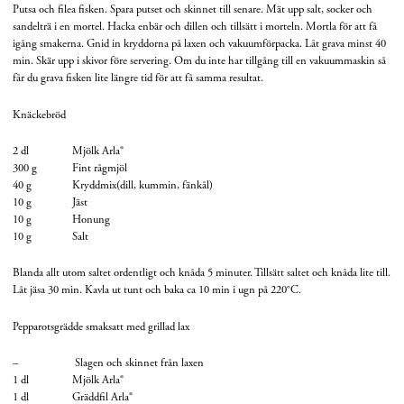
Putsa och filea fisken. Spara putset och skinnet till senare. Mät upp salt, socker och
sandelträ i en mortel. Hacka enbär och dillen och tillsätt i morteln. Mortla för att få
igång smakerna. Gnid in kryddorna på laxen och vakuumförpacka. Låt grava minst 40
min. Skär upp i skivor före servering. Om du inte har tillgång till en vakuummaskin så
får du grava fisken lite längre tid för att få samma resultat.
Knäckebröd
2 dl Mjölk Arla®
300 g Fint rågmjöl
40 g Kryddmix(dill, kummin, fänkål)
10 g Jäst
10 g Honung
10 g Salt
Blanda allt utom saltet ordentligt och knåda 5 minuter. Tillsätt saltet och knåda lite till.
Låt jäsa 30 min. Kavla ut tunt och baka ca 10 min i ugn på 220°C.
Pepparotsgrädde smaksatt med grillad lax
– Slagen och skinnet från laxen
1 dl Mjölk Arla®
1 dl Gräddfil Arla®