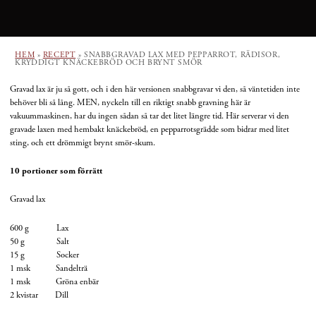
HEM
»
RECEPT
»
SNABBGRAVAD LAX MED PEPPARROT, RÄDISOR,
KRYDDIGT KNÄCKEBRÖD OCH BRYNT SMÖR
Gravad lax är ju så gott, och i den här versionen snabbgravar vi den, så väntetiden inte
behöver bli så lång. MEN, nyckeln till en riktigt snabb gravning här är
vakuummaskinen, har du ingen sådan så tar det litet längre tid. Här serverar vi den
gravade laxen med hembakt knäckebröd, en pepparrotsgrädde som bidrar med litet
sting, och ett drömmigt brynt smör-skum.
10 portioner som förrätt
Gravad lax
600 g Lax
50 g Salt
15 g Socker
1 msk Sandelträ
1 msk Gröna enbär
2 kvistar Dill