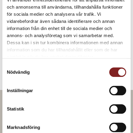
och annonserna till användarna, tillhandahålla funktioner
Garnityr
för sociala medier och analysera vår trafik. Vi
25 st Rädisor
vidarebefordrar även sådana identifierare och annan
3 kvistar Dill
information från din enhet till de sociala medier och
50 g Forellrom
annons- och analysföretag som vi samarbetar med.
10 st Färskpotatis
Dessa kan i sin tur kombinera informationen med annan
information som du har tillhandahållit eller som de har
Tvätta rädisorna ordentligt. Lägg undan de finaste bladen från blasten under blött
papper till garnering. Hyvla 5 rädisor tunt, lägg dem under blött papper och ställ i
samlat in när du har använt deras tjänster.
kylen. Koka potatisen i saltat vatten innan servering. Ånga resterande rädisor före
Samtyckesval
servering och dela dem sedan på hälften. Plocka dillen och lägg i kallt vatten.
Nödvändig
Ladda ner PDF
Inställningar
Statistik
Laga mat tillsammans hos oss!
Marknadsföring