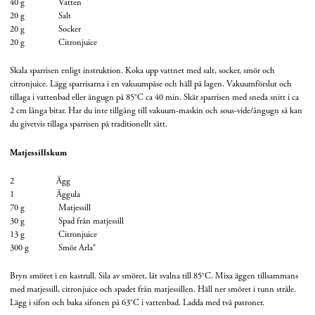
40 g Vatten
20 g Salt
20 g Socker
20 g Citronjuice
Skala sparrisen enligt instruktion. Koka upp vattnet med salt, socker, smör och
citronjuice. Lägg sparrisarna i en vakuumpåse och häll på lagen. Vakuumförslut och
tillaga i vattenbad eller ångugn på 85°C ca 40 min. Skär sparrisen med sneda snitt i ca
2 cm långa bitar. Har du inte tillgång till vakuum-maskin och sous-vide/ångugn så kan
du givetvis tillaga sparrisen på traditionellt sätt.
Matjessillskum
2 Ägg
1 Äggula
70 g Matjessill
30 g Spad från matjessill
13 g Citronjuice
300 g Smör Arla®
Bryn smöret i en kastrull. Sila av smöret, låt svalna till 85°C. Mixa äggen tillsammans
med matjessill, citronjuice och spadet från matjessillen. Häll ner smöret i tunn stråle.
Lägg i sifon och baka sifonen på 63°C i vattenbad. Ladda med två patroner.