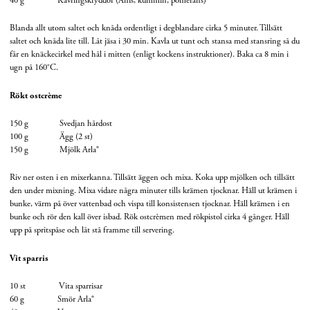
Blanda allt utom saltet och knåda ordentligt i degblandare cirka 5 minuter. Tillsätt
saltet och knåda lite till. Låt jäsa i 30 min. Kavla ut tunt och stansa med stansring så du
får en knäckecirkel med hål i mitten (enligt kockens instruktioner). Baka ca 8 min i
ugn på 160°C.
Rökt ostcrème
150 g Svedjan hårdost
100 g Ägg (2 st)
150 g Mjölk Arla®
Riv ner osten i en mixerkanna. Tillsätt äggen och mixa. Koka upp mjölken och tillsätt
den under mixning. Mixa vidare några minuter tills krämen tjocknar. Häll ut krämen i
bunke, värm på över vattenbad och vispa till konsistensen tjocknar. Häll krämen i en
bunke och rör den kall över isbad. Rök ostcrèmen med rökpistol cirka 4 gånger. Häll
upp på spritspåse och låt stå framme till servering.
Vit sparris
10 st Vita sparrisar
60 g Smör Arla®