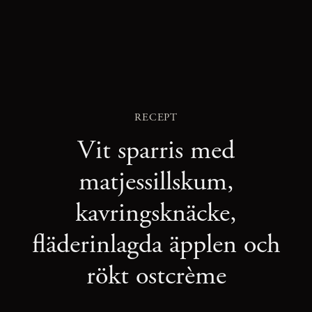
RECEPT
Vit sparris med
matjessillskum,
kavringsknäcke,
fläderinlagda äpplen och
rökt ostcrème