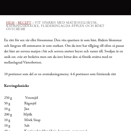
HEM
»
RECEPT
»
VIT SPARRIS MED MATJESSILLSKUM,
KAVRINGSKNÄCKE, FLÄDERINLAGDA ÄPPLEN OCH RÖKT
OSTCRÈME
En rätt för sen vår eller försommar. Den vita sparrisen är som bäst, flädern blommar
och längtan till sommaren är som starkast. Om du inte har tillgång till sifon så passar
det bäst att servera matjen i bit och servera smöret brynt och varmt till. Svedjan är en
unik ost, svår att beskriva men om du inte hittar den så försök ersätta med en
mellanlagrad Västerbotten.
10 portioner som del av en avsmakningsmeny, 4-6 portioner som fristående rätt
Kavringsknäcke
250 g Vetemjöl
50 g Rågmjöl
10 g Jäst
200 g Mjölk
10 g Mörk Sirap
10 g Salt
40 g Kavringskryddor (Anis, kummin, pomerans)