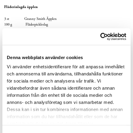
Fläderinlagda äpplen
3 st Granny Smith Äpplen
100 g Fläderpickleslag
500 g Vatten
20 g Citronjuice
Skala äpplena och lägg i en bunke med vatten och citronjuice. Kula äpplena med ett
kuljärn och lägg kulorna i en vakuumpåse tillsammans med fläderpickleslagen. Förslut
Denna webbplats använder cookies
påsen och låt vila i rumstemperatur.
Vi använder enhetsidentifierare för att anpassa innehållet
Fänkålsbakad potatis
och annonserna till användarna, tillhandahålla funktioner
för sociala medier och analysera vår trafik. Vi
10 g Potatis
vidarebefordrar även sådana identifierare och annan
10 g Smör
20 g Fänkålsfrön
information från din enhet till de sociala medier och
annons- och analysföretag som vi samarbetar med.
Bryn smöret och blanda ner fänkålsfrön. Låt svalna. Lägg i salt och potatisen. Lägg
Dessa kan i sin tur kombinera informationen med annan
ner i vakuumpåse och baka på 100°C i 40 min. Skiva potatisen enligt instruktioner.
information som du har tillhandahållit eller som de har
samlat in när du har använt deras tjänster.
Fryst gräddfil
Samtyckesval