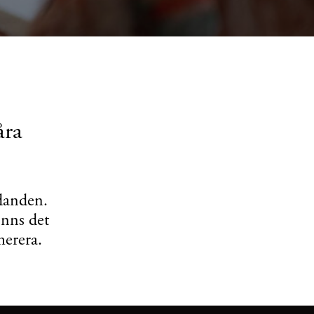
åra
udanden.
inns det
merera.