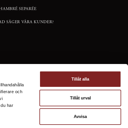
HAMBRÉ SEPARÉE
AD SÄGER VÅRA KUNDER?
Tillåt alla
illhandahålla
ifierare och
Tillåt urval
vi
 du har
Avvisa