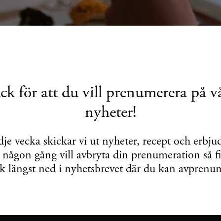
ck för att du vill prenumerera på v
nyheter!
dje vecka skickar vi ut nyheter, recept och erbj
ågon gång vill avbryta din prenumeration så f
k längst ned i nyhetsbrevet där du kan avprenu