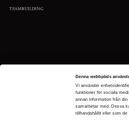
TEAMBUILDING
Denna webbplats använde
Vi använder enhetsidentifie
funktioner för sociala medi
annan information från din
samarbetar med. Dessa kan
tillhandahållit eller som d