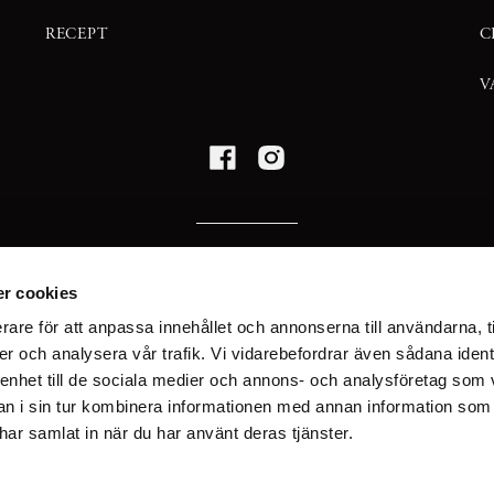
RECEPT
C
V
HITTA HIT
r cookies
TULEGATAN 11,
rare för att anpassa innehållet och annonserna till användarna, t
113 53 STOCKHOLM
er och analysera vår trafik. Vi vidarebefordrar även sådana ident
 enhet till de sociala medier och annons- och analysföretag som 
 i sin tur kombinera informationen med annan information som
TEL
e har samlat in när du har använt deras tjänster.
08-522 703 70