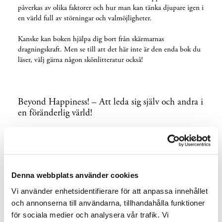
påverkas av olika faktorer och hur man kan tänka djupare igen i
en värld full av störningar och valmöjligheter.
Kanske kan boken hjälpa dig bort från skärmarnas
dragningskraft. Men se till att det här inte är den enda bok du
läser, välj gärna någon skönlitteratur också!
Beyond Happiness! – Att leda sig själv och andra i
en föränderlig värld!
Kanske har du läst boken Start with why av Simon Sinek.
Beyond Happiness:How Authentic Leaders Prioritize Purpose
and People for Growth and Impact” av Jenn Lim tar det hela
ett steg djupare. Hon visar på vikten av att vara en autentisk
ledare och hur en sådan ledare prioriterar syfte och människor
Denna webbplats använder cookies
för tillväxt och påverkan. I denna bok visar Jenn Lim hur hon
Vi använder enhetsidentifierare för att anpassa innehållet
ser att vi människor fungerar i en hyperansluten snabb värld,
och annonserna till användarna, tillhandahålla funktioner
där varje individ definierar sin egen känsla av värde och syfte
för sociala medier och analysera vår trafik. Vi
(ME) och sprider sig genom organisationsekosystemet (WE