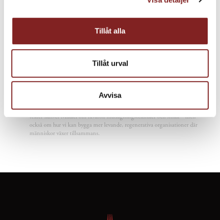
guide med utförliga recept som är noggrant testade i Nomas
fermenteringslab i Köpenhamn. Så köp boken, ett gäng
fermenteringkärl och sätt i gång att fånga skördesäsongen som
Tillåt alla
kommer.
Tillåt urval
FÖRFATTARE
Mikael Björkqvist
Mikael Björkqvist är kock, strateg och skribent med en bakgrund i
gastronomi, systemtänkande och organisationsutveckling. Han har
Avvisa
arbetat med AVEQIA i många år och brinner för att utforska hur mat,
natur och lärande kan vävas samman till meningsfulla upplevelser. I sina
texter skriver Mikael om råvaror, matlagningstekniker och smak – men
också om hur vi kan bygga mer levande, regenerativa organisationer där
människor växer tillsammans.