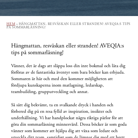
HEM
»
HÄNGMATTAN, RESVÄSKAN ELLER STRANDEN! AVEQIA:S TIPS
PÅ SOMMARLÄSNING!
Hängmattan, resväskan eller stranden! AVEQIA:s
tips på sommarläsning!
Vänner, det är dags att släppa loss din inre bokmal och låta dig
förföras av de fantastiska äventyr som bara böcker kan erbjuda.
Sommaren är här och med den kommer möjligheten att
fördjupa kunskaperna inom matlagning, ledarskap,
teambuilding, grupputveckling och annat.
Så sätt dig bekvämt, ta en svalkande dryck i handen och
förbered dig på en resa fylld av inspiration, insikter och
underhållning. Vi har handplockat några riktiga pärlor för att
göra din sommarläsning minnesvärd. Dessa böcker är som goda
vänner som kommer att hjälpa dig att växa som ledare och
utveckla ditt team, samtidigt som de lämnar dig med ett brett