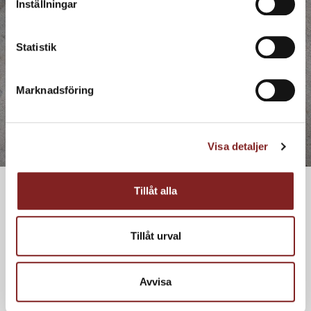
Inställningar
Statistik
Marknadsföring
Visa detaljer
Tillåt alla
Bakat äpple med ingefära, salt
Tillåt urval
ättikskola, havrecrumble,
kanelglass, italiensk soyamaräng
Avvisa
och rulltårta