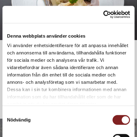
Denna webbplats använder cookies
Vi använder enhetsidentifierare för att anpassa innehållet
och annonserna till användarna, tillhandahålla funktioner
för sociala medier och analysera vår trafik. Vi
Kryddstekt ryggbiff med tomat-
vidarebefordrar även sådana identifierare och annan
information från din enhet till de sociala medier och
och pepparsås, granskottspicklad
annons- och analysföretag som vi samarbetar med.
rotselleri och mandelsmör
Dessa kan i sin tur kombinera informationen med annan
information som du har tillhandahållit eller som de har
samlat in när du har använt deras tjänster.
Samtyckesval
Nödvändig