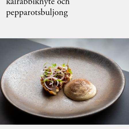
kålrabbiknyte och
pepparotsbuljong