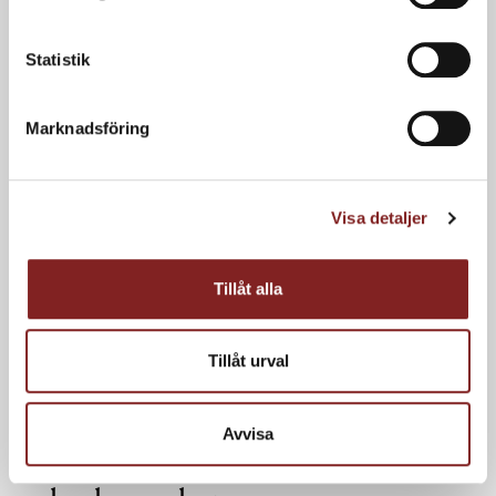
Statistik
Marknadsföring
Visa detaljer
Tillåt alla
Tillåt urval
Vaniljbakad rabarber med
grillade jordgubbar, ättikskola,
Avvisa
kanderade pistagenötter och