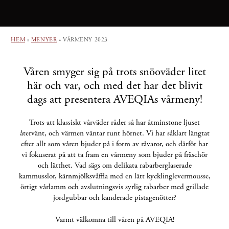
HEM
»
MENYER
»
VÅRMENY 2023
Våren smyger sig på trots snöoväder litet
här och var, och med det har det blivit
dags att presentera AVEQIAs vårmeny!
Trots att klassiskt vårväder råder så har åtminstone ljuset
återvänt, och värmen väntar runt hörnet. Vi har såklart längtat
efter allt som våren bjuder på i form av råvaror, och därför har
vi fokuserat på att ta fram en vårmeny som bjuder på fräschör
och lätthet. Vad sägs om delikata rabarberglaserade
kammusslor, kärnmjölksvåffla med en lätt kycklinglevermousse,
örtigt vårlamm och avslutningsvis syrlig rabarber med grillade
jordgubbar och kanderade pistagenötter?
Varmt välkomna till våren på AVEQIA!