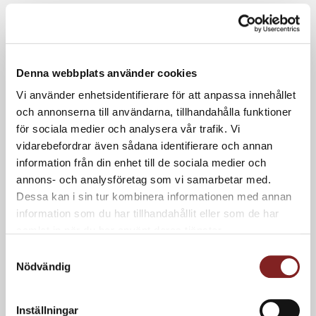
Denna webbplats använder cookies
Vi använder enhetsidentifierare för att anpassa innehållet
och annonserna till användarna, tillhandahålla funktioner
för sociala medier och analysera vår trafik. Vi
vidarebefordrar även sådana identifierare och annan
Örtstekt lamm med lammkorv,
information från din enhet till de sociala medier och
annons- och analysföretag som vi samarbetar med.
Vol-au-vent, vit och grön sparris
Dessa kan i sin tur kombinera informationen med annan
samt lamm- och murkelsky
information som du har tillhandahållit eller som de har
samlat in när du har använt deras tjänster.
Samtyckesval
Nödvändig
Inställningar