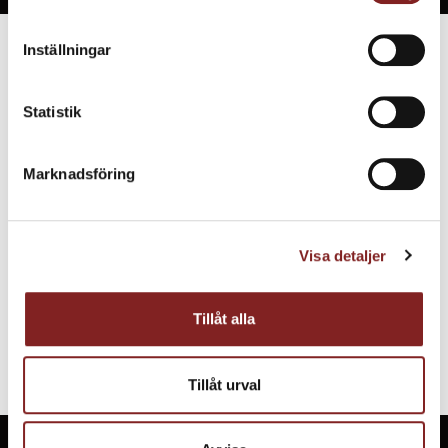
Inställningar
Vad säger våra kunder?
Statistik
Se vad våra tidigare kunder sagt om oss:
Marknadsföring
Visa detaljer
Tillåt alla
Tillåt urval