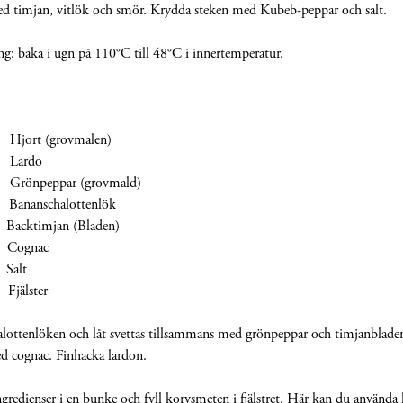
ed timjan, vitlök och smör. Krydda steken med Kubeb-peppar och salt.
ng: baka i ugn på 110°C till 48°C i innertemperatur.
rt (grovmalen)
ardo
peppar (grovmald)
anschalottenlök
Backtimjan (Bladen)
ognac
alt
älster
alottenlöken och låt svettas tillsammans med grönpeppar och timjanbladen 
d cognac. Finhacka lardon.
ngredienser i en bunke och fyll korvsmeten i fjälstret. Här kan du använd