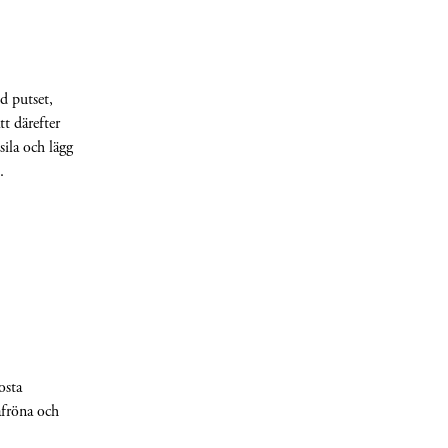
d putset,
tt därefter
sila och lägg
.
osta
afröna och