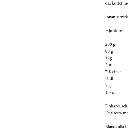
ösa köttet m
Innan serveri
Hjortkorv
200 g Hjo
80 g L
12g Grön
2 st Ban
7 Kvistar 
½ dl C
5 g S
1,5 m Fj
Finhacka sch
Deglacera me
Blanda alla i