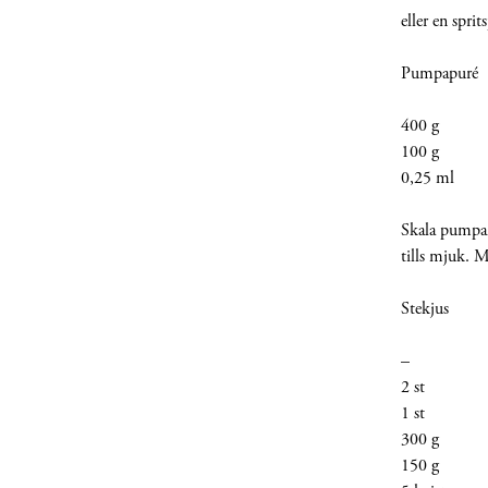
eller en spri
Pumpapuré
400 g Bu
100 g Sm
0,25 ml M
Skala pumpan
tills mjuk. 
Stekjus
– Putset
2 st Sch
1 st T
300 g V
150 g Vi