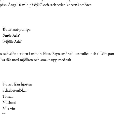
tspåse. Ånga 10 min på 85°C och stek sedan korven i smöret.
tternut-pumpa
ör Arla®
jölk Arla®
 och skär ner den i mindre bitar. Bryn smöret i kastrullen och tillsätt p
Mixa slät med mjölken och smaka upp med salt
 från hjorten
alottenlökar
omat
iltfond
tt vin