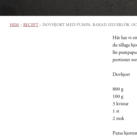
HEM
»
RECEPT
»
DOVHJORT MED PUMPA, BAKAD SILVERLÖK OC
Här har vi et
du tillaga hjo
fin pumpapuré
portioner som
Dovhjort
800 g Do
100 g Sm
3 kvistar 
1 st Kro
2 msk Ku
Putsa hjorten