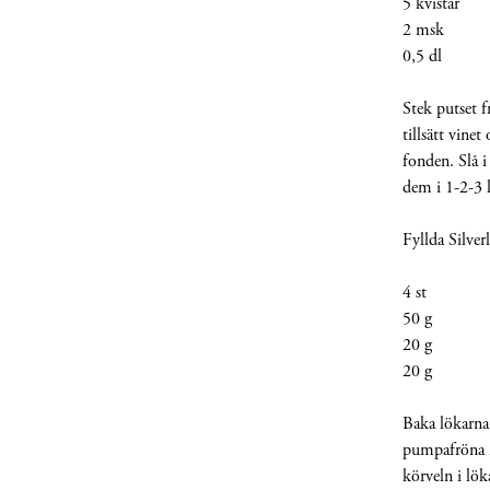
5 kvistar
2 msk Se
0,5 dl 1
Stek putset f
tillsätt vine
fonden. Slå i
dem i 1-2-3 l
Fyllda Silver
4 st Sil
50 g P
20 g K
20 g Kö
Baka lökarna
pumpafröna i
körveln i lö