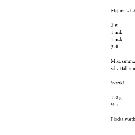
Majonnäs i s
3 st 
1 msk Lis
1 msk Ch
3 dl Ma
Mixa samman 
salt. Häll sm
Svartkål
150 g Sv
½ st C
Plocka svartk