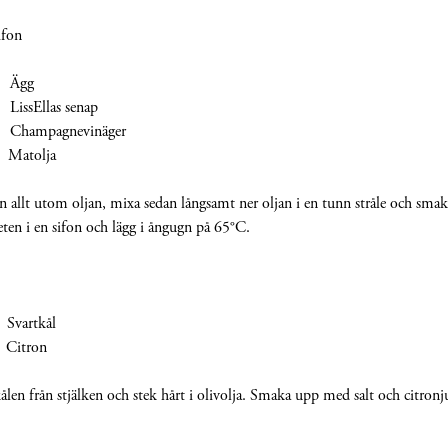
ifon
Ägg
sEllas senap
ampagnevinäger
tolja
allt utom oljan, mixa sedan långsamt ner oljan i en tunn stråle och sm
eten i en sifon och lägg i ångugn på 65°C.
artkål
itron
ålen från stjälken och stek hårt i olivolja. Smaka upp med salt och citronj