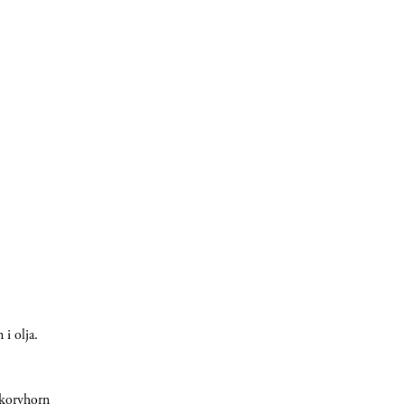
i olja.
a korvhorn