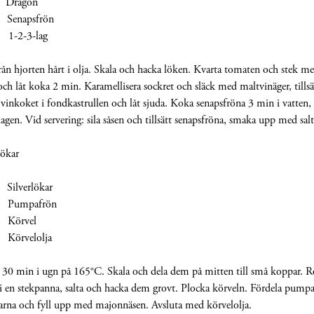
 Dragon
napsfrön
-2-3-lag
rån hjorten hårt i olja. Skala och hacka löken. Kvarta tomaten och stek me
t och låt koka 2 min. Karamellisera sockret och släck med maltvinäger, tillsä
 vinkoket i fondkastrullen och låt sjuda. Koka senapsfröna 3 min i vatten, 
agen. Vid servering: sila såsen och tillsätt senapsfröna, smaka upp med salt
lökar
verlökar
umpafrön
örvel
rvelolja
 30 min i ugn på 165°C. Skala och dela dem på mitten till små koppar. R
 en stekpanna, salta och hacka dem grovt. Plocka körveln. Fördela pump
karna och fyll upp med majonnäsen. Avsluta med körvelolja.