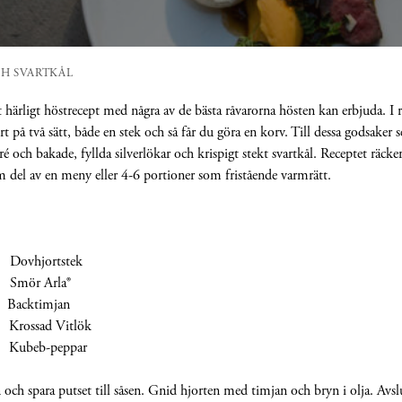
H SVARTKÅL
t härligt höstrecept med några av de bästa råvarorna hösten kan erbjuda. I r
rt på två sätt, både en stek och så får du göra en korv. Till dessa godsaker s
 och bakade, fyllda silverlökar och krispigt stekt svartkål. Receptet räcker
 del av en meny eller 4-6 portioner som fristående varmrätt.
vhjortstek
ör Arla®
Backtimjan
ssad Vitlök
beb-peppar
 och spara putset till såsen. Gnid hjorten med timjan och bryn i olja. Avs