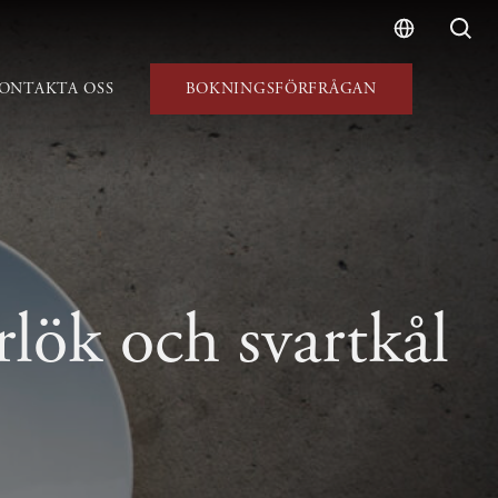
ONTAKTA OSS
BOKNINGSFÖRFRÅGAN
lök och svartkål