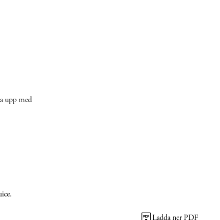
aka upp med
uice.
Ladda ner PDF