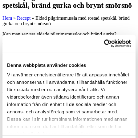
spetskål, bränd gurka och brynt smörsnö
Hem
»
Recept
»
Eldad pilgrimsmussla med rostad spetskål, bränd
gurka och brynt smörsnö
Kan man servera eldade pilgrimsmusslor och bränd gurka?
Självklart!
Välj den här rätten när du vill överraska dina gäster lite extra. Är det
svårt att få tag på pilgrimsmusslor i skal, eller sätter budgeten
begränsningar? Välj färska plockade pilgrimsmusslor istället.
Havssallad är en grönalg som säljs både färsk och torkad, om du inte
Denna webbplats använder cookies
hittar i din vanliga butik så kolla i en asiatisk specialbutik.
Vi använder enhetsidentifierare för att anpassa innehållet
10 portioner som del av en avsmakningsmeny, 4-6 portioner som
och annonserna till användarna, tillhandahålla funktioner
fristående rätt
för sociala medier och analysera vår trafik. Vi
Tapioka chips med alger
vidarebefordrar även sådana identifierare och annan
information från din enhet till de sociala medier och
1 dl Tapiokapärlor
4 dl Vatten
annons- och analysföretag som vi samarbetar med.
2 g Salt
Dessa kan i sin tur kombinera informationen med annan
50 g Torkade alger (Torka på 80°C i 1 timme)
information som du har tillhandahållit eller som de har
Koka tapiokapärlorna tillsammans med vattnet och saltet i cirka 4
samlat in när du har använt deras tjänster.
minuter. Häll ut smeten på silikonmatta och torka i ugnen på 90°C i