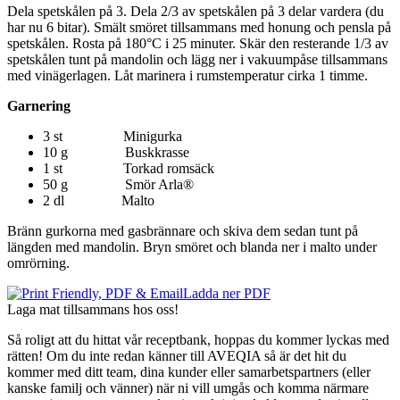
Dela spetskålen på 3. Dela 2/3 av spetskålen på 3 delar vardera (du
har nu 6 bitar). Smält smöret tillsammans med honung och pensla på
spetskålen. Rosta på 180°C i 25 minuter. Skär den resterande 1/3 av
spetskålen tunt på mandolin och lägg ner i vakuumpåse tillsammans
med vinägerlagen. Låt marinera i rumstemperatur cirka 1 timme.
Garnering
3 st Minigurka
10 g Buskkrasse
1 st Torkad romsäck
50 g Smör Arla®
2 dl Malto
Bränn gurkorna med gasbrännare och skiva dem sedan tunt på
längden med mandolin. Bryn smöret och blanda ner i malto under
omrörning.
Ladda ner PDF
Laga mat tillsammans hos oss!
Så roligt att du hittat vår receptbank, hoppas du kommer lyckas med
rätten! Om du inte redan känner till AVEQIA så är det hit du
kommer med ditt team, dina kunder eller samarbetspartners (eller
kanske familj och vänner) när ni vill umgås och komma närmare