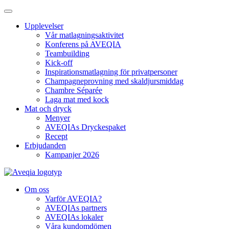
Upplevelser
Vår matlagningsaktivitet
Konferens på AVEQIA
Teambuilding
Kick-off
Inspirationsmatlagning för privatpersoner
Champagneprovning med skaldjursmiddag
Chambre Séparée
Laga mat med kock
Mat och dryck
Menyer
AVEQIAs Dryckespaket
Recept
Erbjudanden
Kampanjer 2026
Om oss
Varför AVEQIA?
AVEQIAs partners
AVEQIAs lokaler
Våra kundomdömen