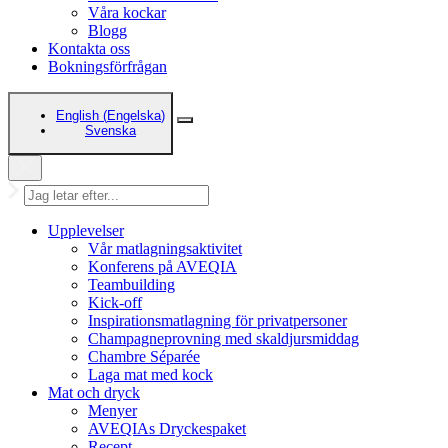
Våra kockar
Blogg
Kontakta oss
Bokningsförfrågan
English
(
Engelska
)
Svenska
Upplevelser
Vår matlagningsaktivitet
Konferens på AVEQIA
Teambuilding
Kick-off
Inspirationsmatlagning för privatpersoner
Champagneprovning med skaldjursmiddag
Chambre Séparée
Laga mat med kock
Mat och dryck
Menyer
AVEQIAs Dryckespaket
Recept