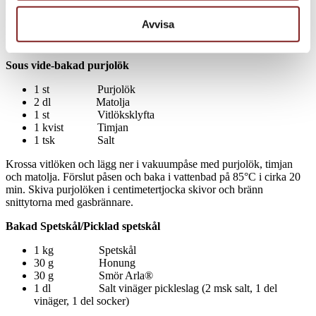
Öppna pilgrimsmusslan enligt kockens instruktioner. Skär bort
romsäcken och rosta den i ugn på 170°C. Lägg pilgrimsmusslorna
Avvisa
på en bädd av hö och tänd på. Lägg på ett lock och låt röka i 20
min. Skär sedan pilgrimsmusslan enligt kockens instruktioner.
Sous vide-bakad purjolök
1 st Purjolök
2 dl Matolja
1 st Vitlöksklyfta
1 kvist Timjan
1 tsk Salt
Krossa vitlöken och lägg ner i vakuumpåse med purjolök, timjan
och matolja. Förslut påsen och baka i vattenbad på 85°C i cirka 20
min. Skiva purjolöken i centimetertjocka skivor och bränn
snittytorna med gasbrännare.
Bakad Spetskål/Picklad spetskål
1 kg Spetskål
30 g Honung
30 g Smör Arla®
1 dl Salt vinäger pickleslag (2 msk salt, 1 del
vinäger, 1 del socker)