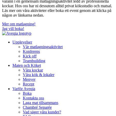
varann i en gemensam matlagningsaktivitet ledd av professionella
kockar. Hos oss har ni dessutom alltid privat köksstudio och matsal.
Läs mer om våra aktiviteter eller boka ett event genom att klicka på
någon av länkarna nedan.
Mer om matlagning!
Jag vill boka!
Upplevelser
Vår matlagningsaktivitet
Konferens
Kick off
Teambuilding
Maten och Köket
Våra kockar
Våra kök & lokaler
Menyer
Recept
Varför Aveqia
Boka
Kontakta oss
Laga mat tillsammans
Chambré Separée
Vad säger våra kunder?