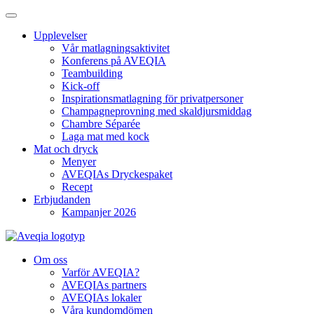
Upplevelser
Vår matlagningsaktivitet
Konferens på AVEQIA
Teambuilding
Kick-off
Inspirationsmatlagning för privatpersoner
Champagneprovning med skaldjursmiddag
Chambre Séparée
Laga mat med kock
Mat och dryck
Menyer
AVEQIAs Dryckespaket
Recept
Erbjudanden
Kampanjer 2026
Om oss
Varför AVEQIA?
AVEQIAs partners
AVEQIAs lokaler
Våra kundomdömen