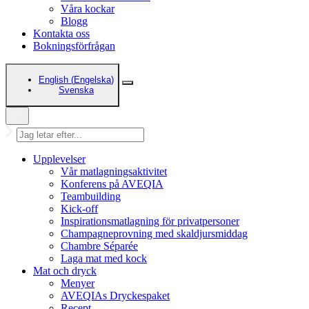
Våra kockar
Blogg
Kontakta oss
Bokningsförfrågan
English
(
Engelska
)
Svenska
Upplevelser
Vår matlagningsaktivitet
Konferens på AVEQIA
Teambuilding
Kick-off
Inspirationsmatlagning för privatpersoner
Champagneprovning med skaldjursmiddag
Chambre Séparée
Laga mat med kock
Mat och dryck
Menyer
AVEQIAs Dryckespaket
Recept