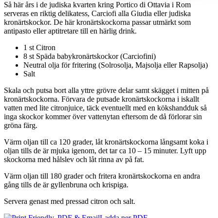
Så här års i de judiska kvarten kring Portico di Ottavia i Rom
serveras en riktig delikatess, Carciofi alla Giudia eller judiska
kronärtskockor. De här kronärtskockorna passar utmärkt som
antipasto eller aptitretare till en härlig drink.
1 st Citron
8 st Späda babykronärtskockor (Carciofini)
Neutral olja för fritering (Solrosolja, Majsolja eller Rapsolja)
Salt
Skala och putsa bort alla yttre grövre delar samt skägget i mitten på
kronärtskockorna. Förvara de putsade kronärtskockorna i iskallt
vatten med lite citronjuice, täck eventuellt med en kökshandduk så
inga skockor kommer över vattenytan eftersom de då förlorar sin
gröna färg.
Värm oljan till ca 120 grader, låt kronärtskockorna långsamt koka i
oljan tills de är mjuka igenom, det tar ca 10 – 15 minuter. Lyft upp
skockorna med hålslev och låt rinna av på fat.
Värm oljan till 180 grader och fritera kronärtskockorna en andra
gång tills de är gyllenbruna och krispiga.
Servera genast med pressad citron och salt.
Ladda ner PDF