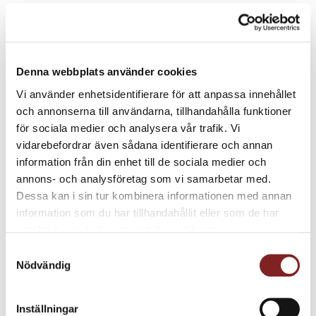
Denna webbplats använder cookies
Vi använder enhetsidentifierare för att anpassa innehållet
och annonserna till användarna, tillhandahålla funktioner
för sociala medier och analysera vår trafik. Vi
vidarebefordrar även sådana identifierare och annan
information från din enhet till de sociala medier och
annons- och analysföretag som vi samarbetar med.
Dessa kan i sin tur kombinera informationen med annan
information som du har tillhandahållit eller som de har
samlat in när du har använt deras tjänster.
Samtyckesval
Nödvändig
Inställningar