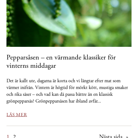
Pepparsåsen – en värmande klassiker för
vinterns middagar
Det är kallt ute, dagarna är korta och vi längtar efter mat som
värmer inifrån. Vintern är högtid för mörkt kött, mustiga smaker
och rika såser – och vad kan då passa bättre än en klassisk
grönpepparsås? Grönpepparsåsen har ibland avfär...
LÄS MER
1
2
Nästa sida
Sidnumrering