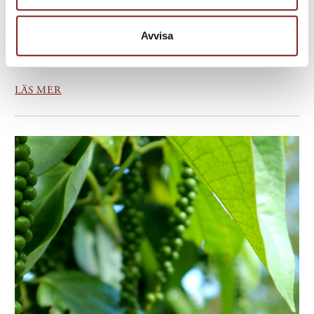
Salade Niçoise – En hyllning till det äkta och enkla När vi säger
Salade Niçoise tänker du säkert på potatis, haricots verts och en
Avvisa
blandning av grönsaker – men visste du att den ursprungliga
versionen av denna franska klassiker varken innehålle...
LÄS MER