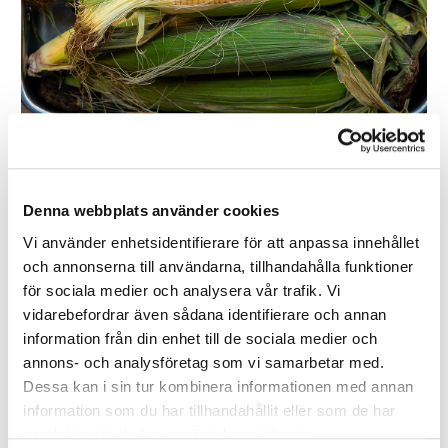
Majs – sensommarens solgula hjälte
Denna webbplats använder cookies
Vi använder enhetsidentifierare för att anpassa innehållet
Få råvaror fångar sensommaren lika tydligt som färsk majs. När de
och annonserna till användarna, tillhandahålla funktioner
gyllengula kolvarna når sin topp är det som att naturen själv bjuder
för sociala medier och analysera vår trafik. Vi
på ett leende. Söt, saftig och krispig – majsen är en av de mest
vidarebefordrar även sådana identifierare och annan
älskade grönsakerna, både i det enkla och de...
information från din enhet till de sociala medier och
LÄS MER
annons- och analysföretag som vi samarbetar med.
Dessa kan i sin tur kombinera informationen med annan
information som du har tillhandahållit eller som de har
samlat in när du har använt deras tjänster.